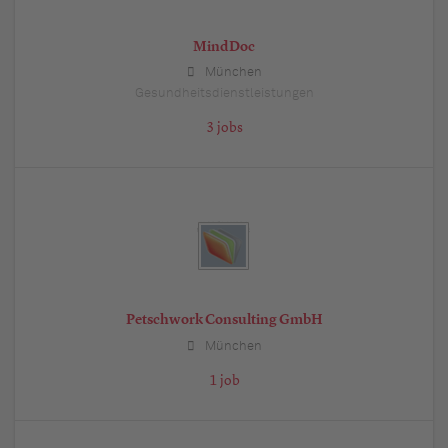
MindDoc
München
Gesundheitsdienstleistungen
3 jobs
Petschwork Consulting GmbH
München
1 job