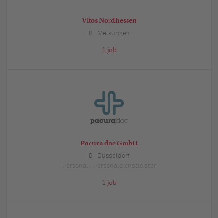
Vitos Nordhessen
Melsungen
1 job
Pacura doc GmbH
Düsseldorf
Personal / Personaldienstleister
1 job