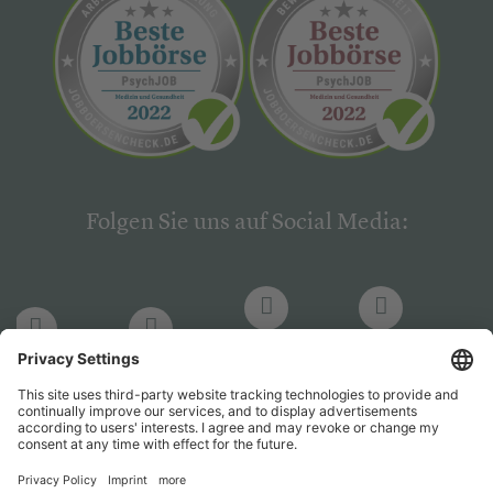
Folgen Sie uns auf Social Media:
LinkedIn
Facebook
LinkedIn
Facebook
Hogrefe
Hogrefe
PsychJOB
PsychJOB
Verlag
Verlag