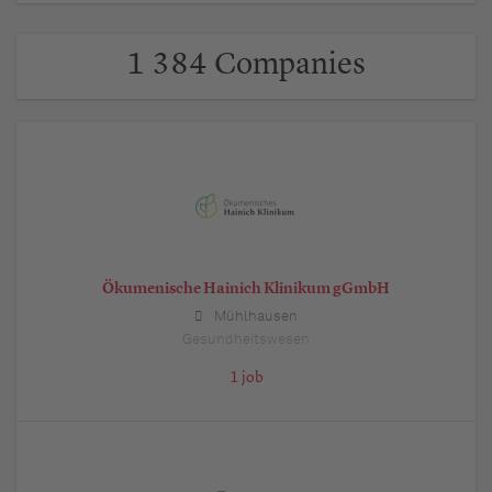
1 384 Companies
Ökumenische Hainich Klinikum gGmbH
Mühlhausen
Gesundheitswesen
1 job