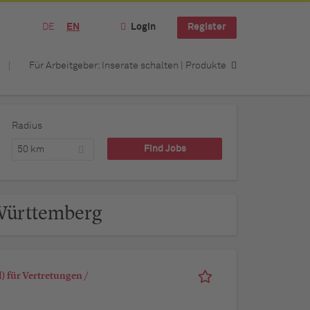
DE
EN
Login
Register
Für Arbeitgeber: Inserate schalten | Produkte
Radius
50 km
-Württemberg
 für Vertretungen /