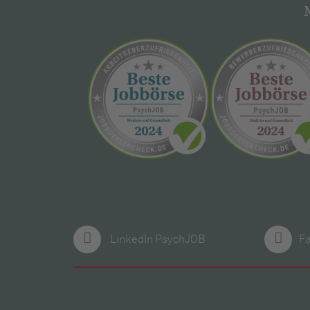
LinkedIn PsychJOB
F