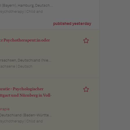
tschland, Schwerin, Deutschland (Mecklenburg-Vorpommern), Mainz, Deutschland (Rheinland-Pfalz), Saarbrücken, Deutschland (Saarland), Dresden, Deutschland (Sachsen), Magdeburg, Deutschland (Sachsen-Anhalt), Potsdam, Deutschland (Brandenburg), Erfurt, Deutschland (Thüringen), Würzburg, Deutschland (Bayern), Heilbronn, Deutschland (Baden-Württemberg), Leipzig, Deutschland (Sachsen)
 Psychotherapy | Child and
published yesterday
e:r Psychotherapeut:in oder
, Deutschland (Thüringen), Brandenburg, Deutschland, Mecklenburg-Vorpommern, Deutschland (Mecklenburg-Vorpommern), Rheinland-Pfalz, Deutschland (Rheinland-Pfalz), Saarland, Deutschland
wachsene | Deutsch
kratie – Psychologischer
tgart und Nürnberg in Voll-
erapie
schland (Baden-Württemberg), Pforzheim, Deutschland (Baden-Württemberg), Offenburg, Deutschland (Baden-Württemberg), Göppingen, Deutschland (Baden-Württemberg), Baden-Baden, Deutschland (Baden-Württemberg), Heidenheim an der Brenz, Deutschland (Baden-Württemberg), Ingolstadt, Deutschland (Bayern), Erlangen, Deutschland (Bayern), Regensburg, Deutschland (Bayern), Bamberg, Deutschland (Bayern), Bayreuth, Deutschland (Bayern)
 Psychotherapy | Child and