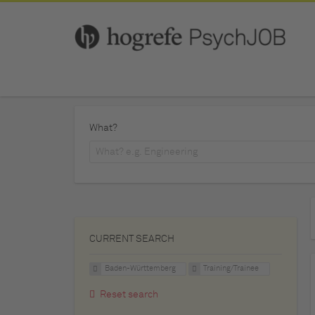
What?
CURRENT SEARCH
Baden-Württemberg
Training/Trainee
Reset search