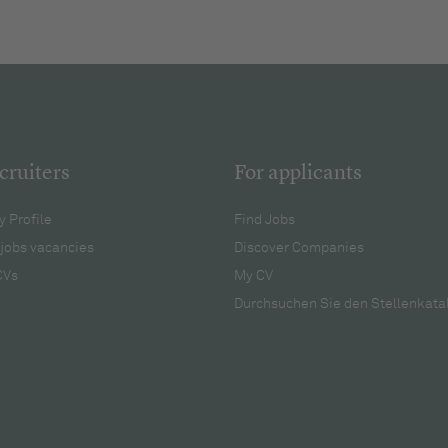
cruiters
For applicants
 Profile
Find Jobs
jobs vacancies
Discover Companies
CVs
My CV
Durchsuchen Sie den Stellenkata