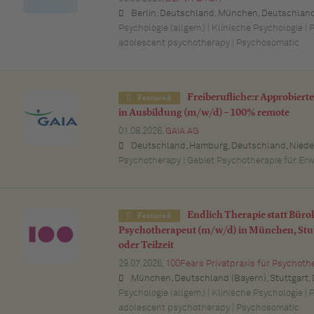
Berlin, Deutschland, München, Deutschland (Bayern), Hamburg, Deutschland, Düsseldorf, Deutschland (Nordrhein-Westfalen), Köln, Deutschland (Nordrhein-Westfalen), Essen, Deutschland (Nordrhein-Westfalen), Dortmund, Deutschland (Nordrhein-Westfalen), Stuttgart, Deutschland (Baden-Württemberg), Heilbronn, Deutschland (Baden-Württemberg), Hannover, Deutschland (Niedersachsen), Rostock, Deutschland (Mecklenburg-Vorpommern), Kiel, Deutschland (Schleswig-Holstein), Augsburg, Deutschland (Bayern), Nürnberg, Deutschland (Bayern), Frankfurt am Main, Deutschland (Hessen), Bremen, Deu
Psychologie (allgem.) | Klinische Psychologie |
adolescent psychotherapy | Psychosomatic
Freiberufliche:r Approbiert
Featured
in Ausbildung (m/w/d) – 100% remote
01.08.2026,
GAIA AG
Deutschland, Hamburg, Deutschland, Niedersachsen, Deutschland (Niedersachsen), Schleswig-Holstein, Deutschland, Baden-Württemberg, Deutschland, Bayern, Deutschland (Bayern), Berlin, Deutschland, Nordrhein-Westfalen, Deutschland (Nordrhein-Westfalen), Hessen, Deutschland (Hessen), Thüringen
Psychotherapy | Gebiet Psychotherapie für Er
Endlich Therapie statt Büro
Featured
Psychotherapeut (m/w/d) in München, Stut
oder Teilzeit
29.07.2026,
100Fears Privatpraxis für Psychoth
München, Deutschland (Bayern), Stuttgart, Deutschland (Baden-Württemberg), Nürnberg, Deutschland (Bayern), Esslingen am Neckar, Deutschland (Baden-Württemberg), Ludwigsburg, Deutschland (Baden-Württemberg), Sindelfingen, Deutschland (Baden-Württemberg), Böblingen, Deutschland (Baden-Württemberg), Waiblingen, Deutschland (Baden-Württemberg), Heilbronn, Deutschland (Baden-Württemberg), Reutlingen, Deutschland (Baden-Württemberg), Tübingen, Deutschland (Baden-Württemberg), Aalen, Deutschland (Baden-Württemberg), Schwäbisch Gmünd, Deutschland (Baden-Württemberg), Karlsruhe, Deutschland (Baden-Württemberg), Mannheim, Deutschland (Baden-Württemberg), Ulm, Deut
Psychologie (allgem.) | Klinische Psychologie |
adolescent psychotherapy | Psychosomatic