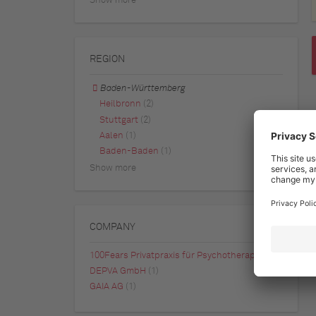
Show more
REGION
Baden-Württemberg
Heilbronn
(2)
Stuttgart
(2)
Aalen
(1)
Baden-Baden
(1)
Show more
COMPANY
100Fears Privatpraxis für Psychotherapie
(1)
DEPVA GmbH
(1)
GAIA AG
(1)