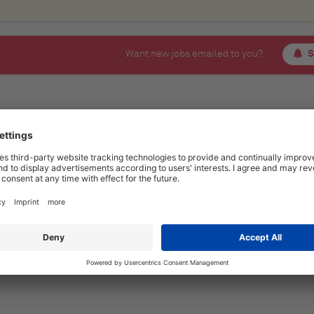
Want new jobs emailed to you?
S