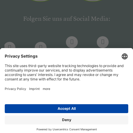
Folgen Sie uns auf Social Media:
LinkedIn
Facebook
LinkedIn
Facebook
Hogrefe
Hogrefe
PsychJOB
PsychJOB
Verlag
Verlag
Entwickelt durch
Jobiqo