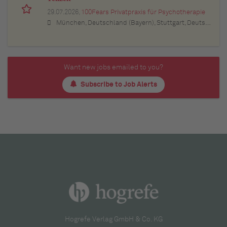
29.07.2026,
100Fears Privatpraxis für Psychotherapie
München, Deutschland (Bayern), Stuttgart, Deutschland (Baden-Württemberg), Nürnberg, Deutschland (Bayern), Esslingen am Neckar, Deutschland (Baden-Württemberg), Ludwigsburg, Deutschland (Baden-Württemberg), Sindelfingen, Deutschland (Baden-Württemberg), Böblingen, Deutschland (Baden-Württemberg), Waiblingen, Deutschland (Baden-Württemberg), Heilbronn, Deutschland (Baden-Württemberg), Reutlingen, Deutschland (Baden-Württemberg), Tübingen, Deutschland (Baden-Württemberg), Aalen, Deutschland (Baden-Württemberg), Schwäbisch Gmünd, Deutschland (Baden-Württemberg), Karlsruhe, Deutschland (Baden-Württemberg), Mannheim, Deutschland (Baden-Württemberg), Ulm, Deutschland (Baden-Württemberg), Pforzheim, Deutschland (Baden-Württemberg), Offenburg, Deutschland (Baden-Württemberg), Göppingen, Deutschland (Baden-Württemberg), Baden-Baden, Deutschland (Baden-Württemberg), Heidenheim an der Brenz, Deutschland (Baden-Württemberg), Ingolstadt, Deutschland (Bayern), Erlangen, Deutschland (Bayern), Regensburg, Deutschland (Bayern), Bamberg, Deutschland (Bayern), Bayreuth, Deutschland (Bayern)
Want new jobs emailed to you?
Subscribe to Job Alerts
Hogrefe Verlag GmbH & Co. KG