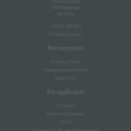
Merkelstraße 3
37085 Göttingen
Germany
+49 551 999 50 0
info@psychjob.eu
For recruiters
Company Profile
Manage jobs vacancies
Search CVs
For applicants
Find Jobs
Discover Companies
My CV
Durchsuchen Sie den Stellenkatalog