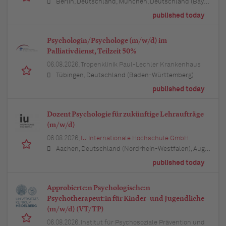
Berlin, Deutschland, München, Deutschland (Bayern), Hamburg, Deutschland, Düsseldorf, Deutschland (Nordrhein-Westfalen), Köln, Deutschland (Nordrhein-Westfalen), Essen, Deutschland (Nordrhein-Westfalen), Dortmund, Deutschland (Nordrhein-Westfalen), Stuttgart, Deutschland (Baden-Württemberg), Heilbronn, Deutschland (Baden-Württemberg), Hannover, Deutschland (Niedersachsen), Rostock, Deutschland (Mecklenburg-Vorpommern), Kiel, Deutschland (Schleswig-Holstein), Augsburg, Deutschland (Bayern), Nürnberg, Deutschland (Bayern), Frankfurt am Main, Deutschland (Hessen), Bremen, Deutschland, Schwerin, Deutschland (Mecklenburg-Vorpommern), Mainz, Deutschland (Rheinland-Pfalz), Saarbrücken, Deutschland (Saarland), Dresden, Deutschland (Sachsen), Magdeburg, Deutschland (Sachsen-Anhalt), Potsdam, Deutschland (Brandenburg), Erfurt, Deutschland (Thüringen), Würzburg, Deutschland (Bayern), Heilbronn, Deutschland (Baden-Württemberg), Leipzig, Deutschland (Sachsen)
published today
Psychologin/Psychologe (m/w/d) im
Palliativdienst, Teilzeit 50%
06.08.2026,
Tropenklinik Paul-Lechler Krankenhaus
Tübingen, Deutschland (Baden-Württemberg)
published today
Dozent Psychologie für zukünftige Lehraufträge
(m/w/d)
06.08.2026,
IU Internationale Hochschule GmbH
Aachen, Deutschland (Nordrhein-Westfalen), Augsburg, Deutschland (Bayern), Berlin, Deutschland, Bielefeld, Deutschland (Nordrhein-Westfalen), Bochum, Deutschland (Nordrhein-Westfalen), Bonn, Deutschland (Nordrhein-Westfalen), Braunschweig, Deutschland (Niedersachsen), Bremen, Deutschland, Dortmund, Deutschland (Nordrhein-Westfalen), Dresden, Deutschland (Sachsen), Duisburg, Deutschland (Nordrhein-Westfalen), Düsseldorf, Deutschland (Nordrhein-Westfalen), Erfurt, Deutschland (Thüringen), Essen, Deutschland (Nordrhein-Westfalen), Freiburg im Breisgau, Deutschland (Baden-Württemberg), Hamburg, Deutschland, Hannover, Deutschland (Niedersachsen), Karlsruhe, Deutschland (Baden-Württemberg), Kiel, Deutschland (Schleswig-Holstein), Köln, Deutschland (Nordrhein-Westfalen), Leipzig, Deutschland (Sachsen), Lübeck, Deutschland (Schleswig-Holstein), München, Deutschland (Bayern), Mannheim, Deutschland (Baden-Württemberg), München, Deutschland (Bayern), Münster, Deutschland (Nordrhein-Westfalen), Nürnberg, Deutschland (Bayern), Regensburg, Deutschland (Bayern), Rostock, Deutschland (Mecklenburg-Vorpommern), Stuttgart, Deutschland (Baden-Württemberg), Ulm, Deutschland (Baden-Württemberg), Wuppertal, Deutschland (Nordrhein-Westfalen)
published today
Approbierte:n Psychologische:n
Psychotherapeut:in für Kinder- und Jugendliche
(m/w/d) (VT/TP)
06.08.2026,
Institut für Psychosoziale Prävention und