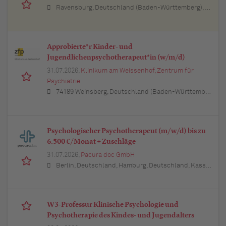
Ravensburg, Deutschland (Baden-Württemberg), Buchloe, Deutschland (Bayern), Stuttgart, Deutschland (Baden-Württemberg), München, Deutschland (Bayern), Berlin, Deutschland, Frankfurt am Main, Deutschland (Hessen), Hamburg, Deutschland, Dortmund, Deutschland (Nordrhein-Westfalen), Düsseldorf, Deutschland (Nordrhein-Westfalen)
Approbierte*r Kinder- und
Jugendlichenpsychotherapeut*in (w/m/d)
31.07.2026,
Klinikum am Weissenhof, Zentrum für
Psychiatrie
74189 Weinsberg, Deutschland (Baden-Württemberg)
Psychologischer Psychotherapeut (m/w/d) bis zu
6.500 €/Monat + Zuschläge
31.07.2026,
Pacura doc GmbH
Berlin, Deutschland, Hamburg, Deutschland, Kassel, Deutschland (Hessen), Erfurt, Deutschland (Thüringen), München, Deutschland (Bayern), Köln, Deutschland (Nordrhein-Westfalen), Frankfurt am Main, Deutschland (Hessen), Stuttgart, Deutschland (Baden-Württemberg), Düsseldorf, Deutschland (Nordrhein-Westfalen), Leipzig, Deutschland (Sachsen), Dortmund, Deutschland (Nordrhein-Westfalen), Essen, Deutschland (Nordrhein-Westfalen), Bremen, Deutschland, Dresden, Deutschland (Sachsen), Hannover, Deutschland (Niedersachsen), Nürnberg, Deutschland (Bayern), Wuppertal, Deutschland (Nordrhein-Westfalen), Bielefeld, Deutschland (Nordrhein-Westfalen), Bonn, Deutschland (Nordrhein-Westfalen), Mannheim, Deutschland (Baden-Württemberg), Karlsruhe, Deutschland (Baden-Württemberg), Münster, Deutschland (Nordrhein-Westfalen), Augsburg, Deutschland (Bayern), Aachen, Deutschland (Nordrhein-Westfalen), Kiel, Deutschland (Schleswig-Holstein), Magdeburg, Deutschland (Sachsen-Anhalt), Freiburg im Breisgau, Deutschland (Baden-Württemberg), Würzburg, Deutschland (Bayern), Regensburg, Deutschland (Bayern)
W3-Professur Klinische Psychologie und
Psychotherapie des Kindes- und Jugendalters