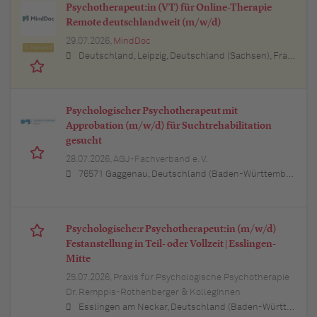
Psychotherapeut:in (VT) für Online-Therapie
Remote deutschlandweit (m/w/d)
29.07.2026,
MindDoc
Featured
Deutschland, Leipzig, Deutschland (Sachsen), Frankfurt am Main, Deutschland (Hessen), Stuttgart, Deutschland (Baden-Württemberg), München, Deutschland (Bayern), Berlin, Deutschland, Hamburg, Deutschland, Nürnberg, Deutschland (Bayern), Thüringen, Deutschland (Thüringen), Essen, Deutschland (Nordrhein-Westfalen), Köln, Deutschland (Nordrhein-Westfalen), Bremen, Deutschland, Lübeck, Deutschland (Schleswig-Holstein), Bonn, Deutschland (Nordrhein-Westfalen), Trier, Deutschland (Rheinland-Pfalz), Dresden, Deutschland (Sachsen), Erfurt, Deutschland (Thüringen), Dortmund, Deutschland (Nordrhein-Westfalen), Bayern, Deutschland (Bayern), Düsseldorf, Deutschland (Nordrhein-Westfalen), Kiel, Deutschland (Schleswig-Holstein), Münster, Deutschland (Nordrhein-Westfalen), Sachsen, Deutschland (Sachsen), Sachsen-Anhalt, Deutschland (Sachsen-Anhalt), Baden-Württemberg, Deutschland, Brandenburg, Deutschland, Bremen, Deutschland, Hamburg, Deutschland, Hessen, Deutschland (Hessen), Mecklenburg-Vorpommern, Deutschland (Mecklenburg-Vorpommern), Niedersachsen, Deutschland (Niedersachsen), Nordrhein-Westfalen, Deutschland (Nordrhein-Westfalen), Rheinland-Pfalz, Deutschland (Rheinland-Pfalz), Saarland, Deutschland, Schleswig-Holstein, Deutschland
Psychologischer Psychotherapeut mit
Approbation (m/w/d) für Suchtrehabilitation
gesucht
28.07.2026,
AGJ-Fachverband e. V.
76571 Gaggenau, Deutschland (Baden-Württemberg)
Psychologische:r Psychotherapeut:in (m/w/d)
Festanstellung in Teil- oder Vollzeit | Esslingen-
Mitte
25.07.2026,
Praxis für Psychologische Psychotherapie
Dr. Remppis-Rothenberger & KollegInnen
Esslingen am Neckar, Deutschland (Baden-Württemberg)