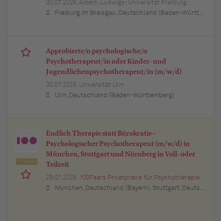
30.07.2026,
Albert-Ludwigs-Universität Freiburg
Freiburg im Breisgau, Deutschland (Baden-Württemberg)
Approbierte/n psychologische/n
Psychotherapeut/in oder Kinder- und
Jugendlichenpsychotherapeut/in (m/w/d)
30.07.2026,
Universität Ulm
Ulm, Deutschland (Baden-Württemberg)
Endlich Therapie statt Bürokratie –
Psychologischer Psychotherapeut (m/w/d) in
München, Stuttgart und Nürnberg in Voll- oder
Featured
Teilzeit
29.07.2026,
100Fears Privatpraxis für Psychotherapie
München, Deutschland (Bayern), Stuttgart, Deutschland (Baden-Württemberg), Nürnberg, Deutschland (Bayern), Esslingen am Neckar, Deutschland (Baden-Württemberg), Ludwigsburg, Deutschland (Baden-Württemberg), Sindelfingen, Deutschland (Baden-Württemberg), Böblingen, Deutschland (Baden-Württemberg), Waiblingen, Deutschland (Baden-Württemberg), Heilbronn, Deutschland (Baden-Württemberg), Reutlingen, Deutschland (Baden-Württemberg), Tübingen, Deutschland (Baden-Württemberg), Aalen, Deutschland (Baden-Württemberg), Schwäbisch Gmünd, Deutschland (Baden-Württemberg), Karlsruhe, Deutschland (Baden-Württemberg), Mannheim, Deutschland (Baden-Württemberg), Ulm, Deutschland (Baden-Württemberg), Pforzheim, Deutschland (Baden-Württemberg), Offenburg, Deutschland (Baden-Württemberg), Göppingen, Deutschland (Baden-Württemberg), Baden-Baden, Deutschland (Baden-Württemberg), Heidenheim an der Brenz, Deutschland (Baden-Württemberg), Ingolstadt, Deutschland (Bayern), Erlangen, Deutschland (Bayern), Regensburg, Deutschland (Bayern), Bamberg, Deutschland (Bayern), Bayreuth, Deutschland (Bayern)