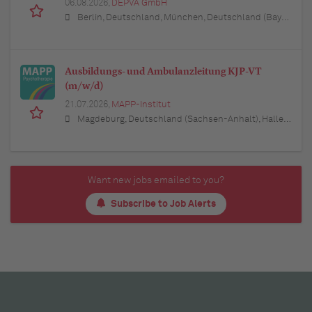
06.08.2026,
DEPVA GmbH
Berlin, Deutschland, München, Deutschland (Bayern), Hamburg, Deutschland, Düsseldorf, Deutschland (Nordrhein-Westfalen), Köln, Deutschland (Nordrhein-Westfalen), Essen, Deutschland (Nordrhein-Westfalen), Dortmund, Deutschland (Nordrhein-Westfalen), Stuttgart, Deutschland (Baden-Württemberg), Heilbronn, Deutschland (Baden-Württemberg), Hannover, Deutschland (Niedersachsen), Rostock, Deutschland (Mecklenburg-Vorpommern), Kiel, Deutschland (Schleswig-Holstein), Augsburg, Deutschland (Bayern), Nürnberg, Deutschland (Bayern), Frankfurt am Main, Deutschland (Hessen), Bremen, Deutschland, Schwerin, Deutschland (Mecklenburg-Vorpommern), Mainz, Deutschland (Rheinland-Pfalz), Saarbrücken, Deutschland (Saarland), Dresden, Deutschland (Sachsen), Magdeburg, Deutschland (Sachsen-Anhalt), Potsdam, Deutschland (Brandenburg), Erfurt, Deutschland (Thüringen), Würzburg, Deutschland (Bayern), Heilbronn, Deutschland (Baden-Württemberg), Leipzig, Deutschland (Sachsen)
Ausbildungs- und Ambulanzleitung KJP-VT
(m/w/d)
21.07.2026,
MAPP-Institut
Magdeburg, Deutschland (Sachsen-Anhalt), Halle (Saale), Deutschland (Sachsen-Anhalt), Leipzig, Deutschland (Sachsen), Hannover, Deutschland (Niedersachsen), Berlin, Deutschland, Wolfsburg, Deutschland (Niedersachsen), Braunschweig, Deutschland (Niedersachsen), 39576 Stendal, Deutschland (Sachsen-Anhalt), 39 Haldensleben, Deutschland (Sachsen-Anhalt), Potsdam, Deutschland (Brandenburg)
Want new jobs emailed to you?
Subscribe to Job Alerts