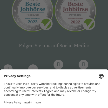
Folgen Sie uns auf Social Media:
LinkedIn
Facebook
LinkedIn
Facebook
Hogrefe
Hogrefe
PsychJOB
PsychJOB
Verlag
Verlag