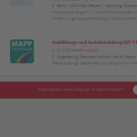
Berlin, München (Bayern), Hamburg, Düsseldorf (Nordrhein-Westfalen), Köln (Nordrhein-Westfalen), Essen (Nordrhein-Westfalen), Dortmund (Nordrhein-Westfalen), Stuttgart (Baden-Württemberg), Heilbronn (Baden-Württemberg), Hannover (Niedersachsen), Rostock (Mecklenburg-Vorpommern), Kiel (Schleswig-Holstein), Augsburg (Bayern), Nürnberg (Bayern), Frankfurt am Main (Hessen), Bremen,
Psychologie (allgem.) | Klinische Psychologie | 
Kinder-/Jugendpsychotherapie | Psychosomat
Ausbildungs- und Ambulanzleitung KJP-V
21.07.2026,
MAPP-Institut
Magdeburg (Sachsen-Anhalt), Halle (Saale) (Sachsen-Anhalt), Leipzig (Sachsen), Hannover (Niedersachsen), Berlin, Wolfsburg (Niedersachsen), Braunschweig (Nie
Weiterbildung | Gebiet Psychotherapie für Kin
Automatisch neue Jobs per E-Mail erhalten?