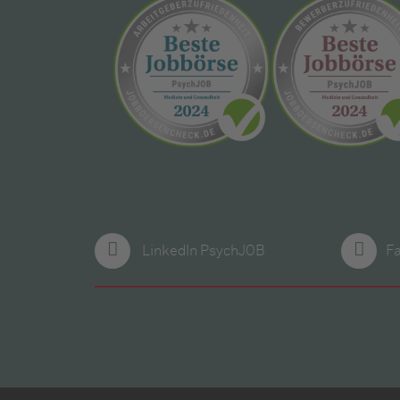
LinkedIn PsychJOB
F