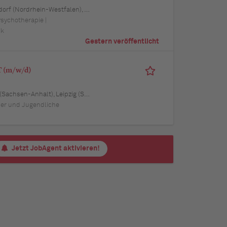
 Schwerin (Mecklenburg-Vorpommern), Mainz (Rheinland-Pfalz), Saarbrücken (Saarland), Dresden (Sachsen), Magdeburg (Sachsen-Anhalt), Potsdam (Brandenburg), Erfurt (Thüringen), Würzburg (Bayern), Heilbronn (Baden-Württemberg), Leipzig (Sachsen)
Psychotherapie |
ik
Gestern veröffentlicht
T (m/w/d)
dersachsen), 39576 Stendal (Sachsen-Anhalt), 39 Haldensleben (Sachsen-Anhalt), Potsdam (Brandenburg)
der und Jugendliche
Jetzt JobAgent aktivieren!