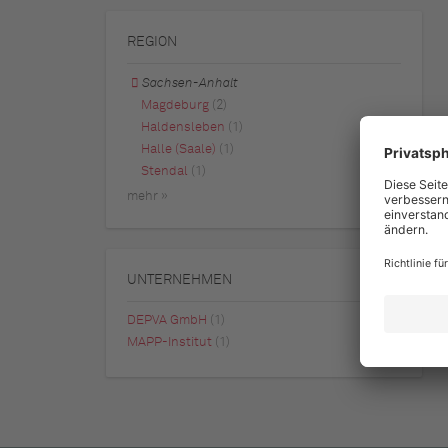
REGION
Sachsen-Anhalt
Magdeburg
(2)
Haldensleben
(1)
Halle (Saale)
(1)
Stendal
(1)
mehr »
UNTERNEHMEN
DEPVA GmbH
(1)
MAPP-Institut
(1)