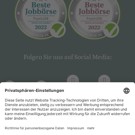
Folgen Sie uns auf Social Media:
LinkedIn
Facebook
LinkedIn
Facebook
Hogrefe
Hogrefe
PsychJOB
PsychJOB
Verlag
Verlag