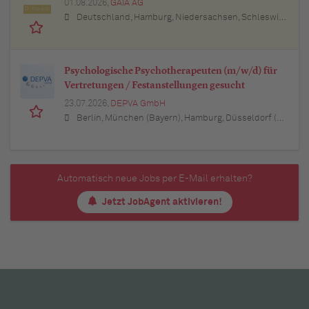
01.08.2026,
GAIA AG
Top Job
Deutschland, Hamburg, Niedersachsen, Schleswig-Holstein, Baden-Württemberg, Bayern, Berlin, Nordrhein-Westfalen, Hessen, Thüringen, Brandenburg, Mecklenburg-Vorpommern, Rheinland-Pfalz, Saarland
Psychologische Psychotherapeuten (m/w/d) für
Vertretungen / Festanstellungen gesucht
23.07.2026,
DEPVA GmbH
Berlin, München (Bayern), Hamburg, Düsseldorf (Nordrhein-Westfalen), Köln (Nordrhein-Westfalen), Essen (Nordrhein-Westfalen), Dortmund (Nordrhein-Westfalen), Stuttgart (Baden-Württemberg), Heilbronn (Baden-Württemberg), Hannover (Niedersachsen), Rostock (Mecklenburg-Vorpommern), Kiel (Schleswig-Holstein), Augsburg (Bayern), Nürnberg (Bayern), Frankfurt am Main (Hessen), Bremen, Schwerin (Mecklenburg-Vorpommern), Mainz (Rheinland-Pfalz), Saarbrücken (Saarland), Dresden (Sachsen), Magdeburg (Sachsen-Anhalt), Potsdam (Brandenburg), Erfurt (Thüringen), Würzburg (Bayern), Heilbronn (Baden-Württemberg), Leipzig (Sachsen)
Automatisch neue Jobs per E-Mail erhalten?
Jetzt JobAgent aktivieren!