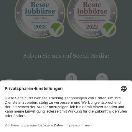
Folgen Sie uns auf Social Media:
LinkedIn
Facebook
LinkedIn
Facebook
Hogrefe
Hogrefe
PsychJOB
PsychJOB
Verlag
Verlag