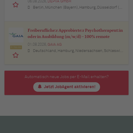
06.08.2026,
DEPVA GmbH
Berlin, München (Bayern), Hamburg, Düsseldorf (Nordrhein-Westfalen), Köln (Nordrhein-Westfalen), Essen (Nordrhein-Westfalen), Dortmund (Nordrhein-Westfalen), Stuttgart (Baden-Württemberg), Heilbronn (Baden-Württemberg), Hannover (Niedersachsen), Rostock (Mecklenburg-Vorpommern), Kiel (Schleswig-Holstein), Augsburg (Bayern), Nürnberg (Bayern), Frankfurt am Main (Hessen), Bremen, Schwerin (Mecklenburg-Vorpommern), Mainz (Rheinland-Pfalz), Saarbrücken (Saarland), Dresden (Sachsen), Magdeburg (Sachsen-Anhalt), Potsdam (Brandenburg), Erfurt (Thüringen), Würzburg (Bayern), Heilbronn (Baden-Württemberg), Leipzig (Sachsen)
Freiberufliche:r Approbierte:r Psychotherapeut:in
oder in Ausbildung (m/w/d) – 100% remote
01.08.2026,
GAIA AG
Top Job
Deutschland, Hamburg, Niedersachsen, Schleswig-Holstein, Baden-Württemberg, Bayern, Berlin, Nordrhein-Westfalen, Hessen, Thüringen, Brandenburg, Mecklenburg-Vorpommern, Rheinland-Pfalz, Saarland
Automatisch neue Jobs per E-Mail erhalten?
Jetzt JobAgent aktivieren!