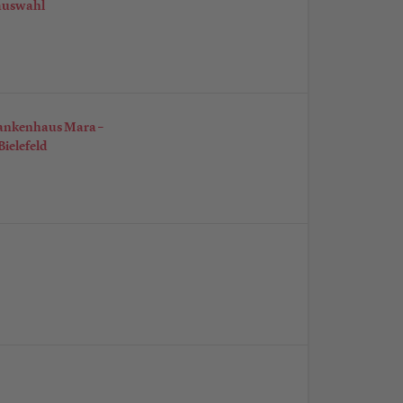
lauswahl
rankenhaus Mara –
ielefeld