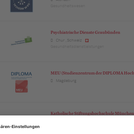
Gesundheitswesen
Psychiatrische Dienste Graubünden
Chur
,
Schweiz
Gesundheitsdienstleistungen
MEU (Studienzentrum der DIPLOMA Hoch
Magdeburg
Katholische Stiftungshochschule München
München
Bildung