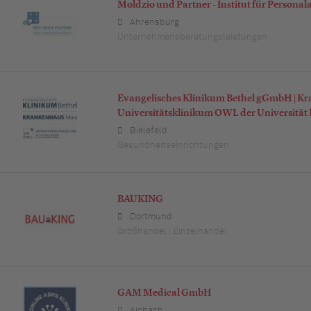
Moldzio und Partner - Institut für Persona
Ahrensburg
Unternehmensberatungsleistungen
Evangelisches Klinikum Bethel gGmbH | K
Universitätsklinikum OWL der Universität B
Bielefeld
Gesundheitseinrichtungen
BAUKING
Dortmund
Großhandel | Einzelhandel
GAM Medical GmbH
Aichach