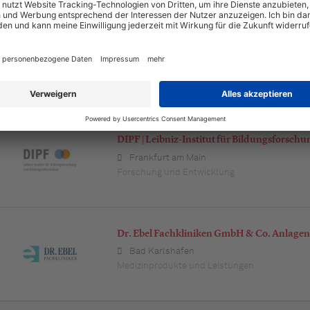
Justizvollzugsanstalt Detmold
Detmold
DIPF | Leibniz-Institut für Bildungsforsc
Frankfurt am Main
Forschung und Entwicklung
Dr. Ebel Fachkliniken GmbH & Co. Anlage
Bad Karlshafen
Medizinprodukte und Leistungen