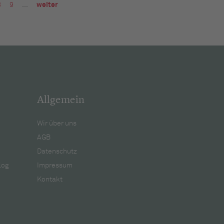
8
9
…
weiter
Allgemein
Wir über uns
AGB
Datenschutz
log
Impressum
Kontakt