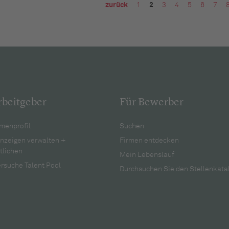
zurück
1
2
3
4
5
6
7
rbeitgeber
Für Bewerber
menprofil
Suchen
anzeigen verwalten +
Firmen entdecken
tlichen
Mein Lebenslauf
rsuche Talent Pool
Durchsuchen Sie den Stellenkata