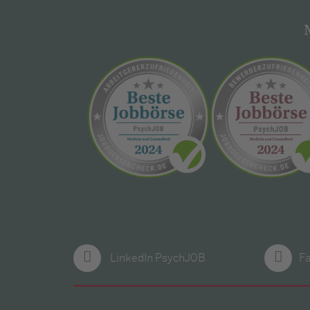
LinkedIn PsychJOB
F