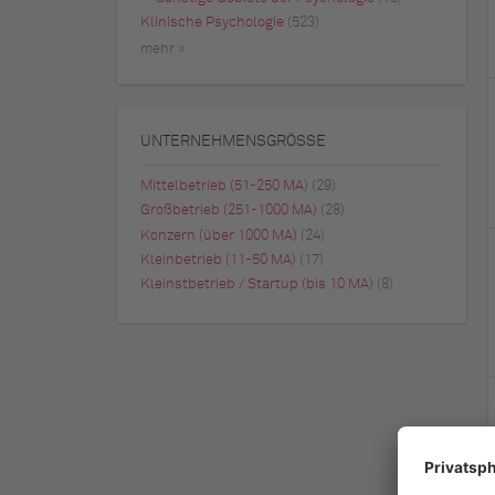
Klinische Psychologie
(523)
mehr »
UNTERNEHMENSGRÖSSE
Mittelbetrieb (51-250 MA)
(29)
Großbetrieb (251-1000 MA)
(28)
Konzern (über 1000 MA)
(24)
Kleinbetrieb (11-50 MA)
(17)
Kleinstbetrieb / Startup (bis 10 MA)
(8)