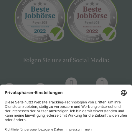
Folgen Sie uns auf Social Media:
LinkedIn
Facebook
LinkedIn
Facebook
Hogrefe
Hogrefe
PsychJOB
PsychJOB
Verlag
Verlag