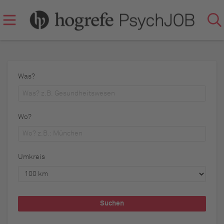
Was?
Wo?
Umkreis