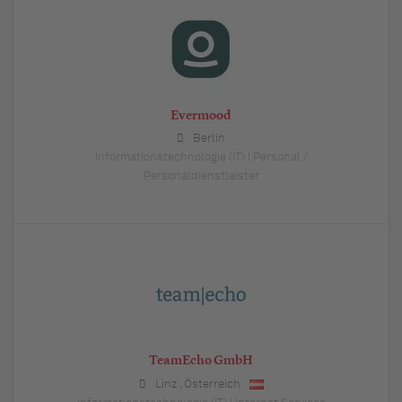
Evermood
Berlin
Informationstechnologie (IT) | Personal /
Personaldienstleister
TeamEcho GmbH
Linz
,
Österreich