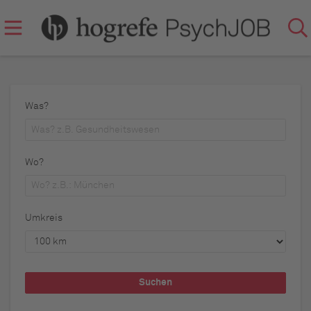
Was?
Wo?
Umkreis