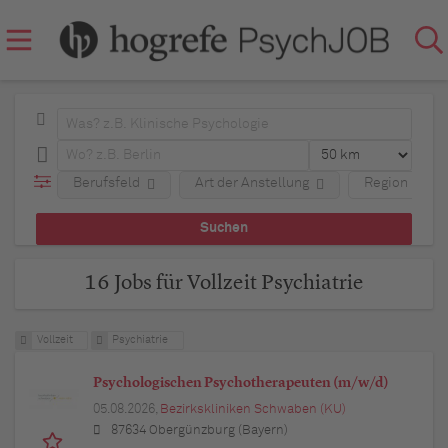
Berufsfeld
Art der Anstellung
Region
16 Jobs für Vollzeit Psychiatrie
Vollzeit
Psychiatrie
Psychologischen Psychotherapeuten (m/w/d)
05.08.2026,
Bezirkskliniken Schwaben (KU)
87634 Obergünzburg (Bayern)