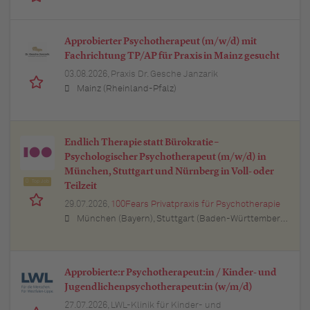
Approbierter Psychotherapeut (m/w/d) mit
Fachrichtung TP/AP für Praxis in Mainz gesucht
03.08.2026,
Praxis Dr. Gesche Janzarik
Mainz (Rheinland-Pfalz)
Endlich Therapie statt Bürokratie –
Psychologischer Psychotherapeut (m/w/d) in
München, Stuttgart und Nürnberg in Voll- oder
Top Job
Teilzeit
29.07.2026,
100Fears Privatpraxis für Psychotherapie
München (Bayern), Stuttgart (Baden-Württemberg), Nürnberg (Bayern), Esslingen am Neckar (Baden-Württemberg), Ludwigsburg (Baden-Württemberg), Sindelfingen (Baden-Württemberg), Böblingen (Baden-Württemberg), Waiblingen (Baden-Württemberg), Heilbronn (Baden-Württemberg), Reutlingen (Baden-Württemberg), Tübingen (Baden-Württemberg), Aalen (Baden-Württemberg), Schwäbisch Gmünd (Baden-Württemberg), Karlsruhe (Baden-Württemberg), Mannheim (Baden-Württemberg), Ulm (Baden-Württemberg), Pforzheim (Baden-Württemberg), Offenburg (Baden-Württemberg), Göppingen (Baden-Württemberg), Baden-Baden (Baden-Württemberg), Heidenheim an der Brenz (Baden-Württemberg), Ingolstadt (Bayern), Erlangen (Bayern), Regensburg (Bayern), Bamberg (Bayern), Bayreuth (Bayern)
Approbierte:r Psychotherapeut:in / Kinder- und
Jugendlichenpsychotherapeut:in (w/m/d)
27.07.2026,
LWL-Klinik für Kinder- und