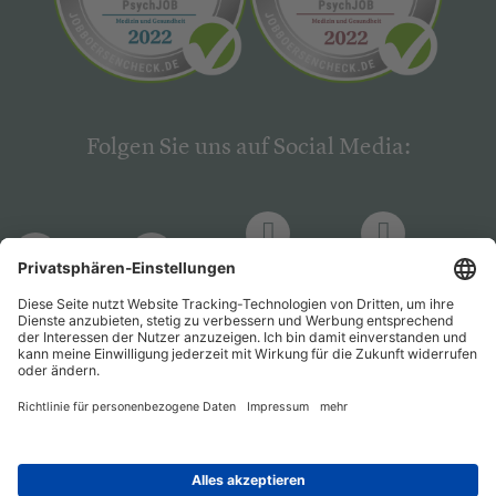
Folgen Sie uns auf Social Media:
LinkedIn
Facebook
LinkedIn
Facebook
Hogrefe
Hogrefe
PsychJOB
PsychJOB
Verlag
Verlag