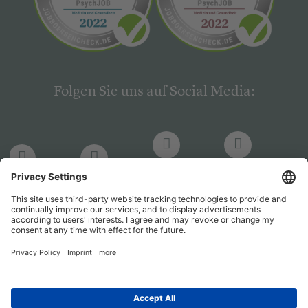
Folgen Sie uns auf Social Media:
LinkedIn
Facebook
LinkedIn
Facebook
Hogrefe
Hogrefe
PsychJOB
PsychJOB
Verlag
Verlag