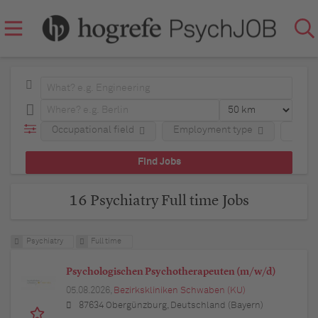
Occupational field
Employment type
Regio
16 Psychiatry Full time Jobs
Psychiatry
Full time
Psychologischen Psychotherapeuten (m/w/d)
05.08.2026,
Bezirkskliniken Schwaben (KU)
87634 Obergünzburg, Deutschland (Bayern)