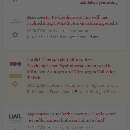
published yesterday
Approbierter Psychotherapeut (m/w/d) mit
Fachrichtung TP/AP für Praxis in Mainz gesucht
03.08.2026,
Praxis Dr. Gesche Janzarik
Mainz, Deutschland (Rheinland-Pfalz)
Endlich Therapie statt Bürokratie –
Psychologischer Psychotherapeut (m/w/d) in
München, Stuttgart und Nürnberg in Voll- oder
Featured
Teilzeit
29.07.2026,
100Fears Privatpraxis für Psychotherapie
München, Deutschland (Bayern), Stuttgart, Deutschland (Baden-Württemberg), Nürnberg, Deutschland (Bayern), Esslingen am Neckar, Deutschland (Baden-Württemberg), Ludwigsburg, Deutschland (Baden-Württemberg), Sindelfingen, Deutschland (Baden-Württemberg), Böblingen, Deutschland (Baden-Württemberg), Waiblingen, Deutschland (Baden-Württemberg), Heilbronn, Deutschland (Baden-Württemberg), Reutlingen, Deutschland (Baden-Württemberg), Tübingen, Deutschland (Baden-Württemberg), Aalen, Deutschland (Baden-Württemberg), Schwäbisch Gmünd, Deutschland (Baden-Württemberg), Karlsruhe, Deutschland (Baden-Württemberg), Mannheim, Deutschland (Baden-Württemberg), Ulm, Deutschland (Baden-Württemberg), Pforzheim, Deutschland (Baden-Württemberg), Offenburg, Deutschland (Baden-Württemberg), Göppingen, Deutschland (Baden-Württemberg), Baden-Baden, Deutschland (Baden-Württemberg), Heidenheim an der Brenz, Deutschland (Baden-Württemberg), Ingolstadt, Deutschland (Bayern), Erlangen, Deutschland (Bayern), Regensburg, Deutschland (Bayern), Bamberg, Deutschland (Bayern), Bayreuth, Deutschland (Bayern)
Approbierte:r Psychotherapeut:in / Kinder- und
Jugendlichenpsychotherapeut:in (w/m/d)
27.07.2026,
LWL-Klinik für Kinder- und