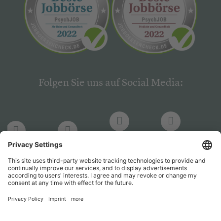
Folgen Sie uns auf Social Media:
LinkedIn
Facebook
LinkedIn
Facebook
Hogrefe
Hogrefe
PsychJOB
PsychJOB
Verlag
Verlag