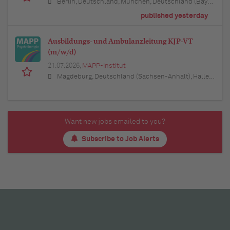
Berlin, Deutschland, München, Deutschland (Bayern), Hamburg, Deutschland, Düsseldorf, Deutschland (Nordrhein-Westfalen), Köln, Deutschland (Nordrhein-Westfalen), Essen, Deutschland (Nordrhein-Westfalen), Dortmund, Deutschland (Nordrhein-Westfalen), Stuttgart, Deutschland (Baden-Württemberg), Heilbronn, Deutschland (Baden-Württemberg), Hannover, Deutschland (Niedersachsen), Rostock, Deutschland (Mecklenburg-Vorpommern), Kiel, Deutschland (Schleswig-Holstein), Augsburg, Deutschland (Bayern), Nürnberg, Deutschland (Bayern), Frankfurt am Main, Deutschland (Hessen), Bremen, Deutschland, Schwerin, Deutschland (Mecklenburg-Vorpommern), Mainz, Deutschland (Rheinland-Pfalz), Saarbrücken, Deutschland (Saarland), Dresden, Deutschland (Sachsen), Magdeburg, Deutschland (Sachsen-Anhalt), Potsdam, Deutschland (Brandenburg), Erfurt, Deutschland (Thüringen), Würzburg, Deutschland (Bayern), Heilbronn, Deutschland (Baden-Württemberg), Leipzig, Deutschland (Sachsen)
published yesterday
Ausbildungs- und Ambulanzleitung KJP-VT
(m/w/d)
21.07.2026,
MAPP-Institut
Magdeburg, Deutschland (Sachsen-Anhalt), Halle (Saale), Deutschland (Sachsen-Anhalt), Leipzig, Deutschland (Sachsen), Hannover, Deutschland (Niedersachsen), Berlin, Deutschland, Wolfsburg, Deutschland (Niedersachsen), Braunschweig, Deutschland (Niedersachsen), 39576 Stendal, Deutschland (Sachsen-Anhalt), 39 Haldensleben, Deutschland (Sachsen-Anhalt), Potsdam, Deutschland (Brandenburg)
Want new jobs emailed to you?
Subscribe to Job Alerts