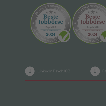
LinkedIn PsychJOB
F