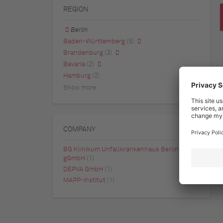
REGION
Berlin
Baden-Württemberg
(5)
Brandenburg
(3)
Bavaria
(2)
Hamburg
(2)
Show more
COMPANY
BG Klinikum Unfallkrankenhaus Berlin
gGmbH
(1)
DEPVA GmbH
(1)
MAPP-Institut
(1)