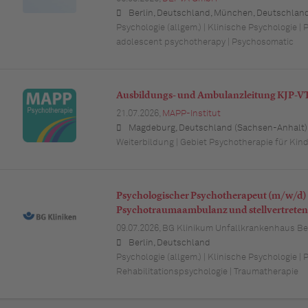
Berlin, Deutschland, München, Deutschland (Bayern), Hamburg, Deutschland, Düsseldorf, Deutschland (Nordrhein-Westfalen), Köln, Deutschland (Nordrhein-Westfalen), Essen, Deutschland (Nordrhein-Westfalen), Dortmund, Deutschland (Nordrhein-Westfalen), Stuttgart, Deutschland (Baden-Württemberg), Heilbronn, Deutschland (Baden-Württemberg), Hannover, Deutschland (Niedersachsen), Rostock, Deutschland (Mecklenburg-Vorpommern), Kiel, Deutschland (Schleswig-Holstein), Augsburg, Deutschland (Bayern), Nürnberg, Deutschland (Bayern), Frankfurt am Main, Deutschland (Hessen), Bremen, Deu
Psychologie (allgem.) | Klinische Psychologie |
adolescent psychotherapy | Psychosomatic
Ausbildungs- und Ambulanzleitung KJP-V
21.07.2026,
MAPP-Institut
Magdeburg, Deutschland (Sachsen-Anhalt), Halle (Saale), Deutschland (Sachsen-Anhalt), Leipzig, Deutschland (Sachsen), Hannover, Deutschland (Niedersachsen), Berlin, Deutschland, Wolfsburg, Deutschland (Niedersachsen), Braunschweig, Deu
Weiterbildung | Gebiet Psychotherapie für Kin
Psychologischer Psychotherapeut (m/w/d) –
Psychotraumaambulanz und stellvertreten
09.07.2026,
BG Klinikum Unfallkrankenhaus B
Berlin, Deutschland
Psychologie (allgem.) | Klinische Psychologie |
Rehabilitationspsychologie | Traumatherapie