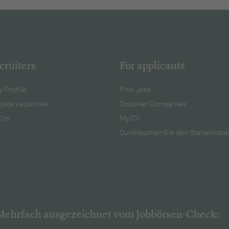
cruiters
For applicants
 Profile
Find Jobs
jobs vacancies
Discover Companies
CVs
My CV
Durchsuchen Sie den Stellenkata
Mehrfach ausgezeichnet vom Jobbörsen-Check: