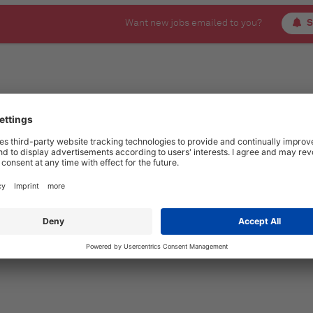
Want new jobs emailed to you?
S