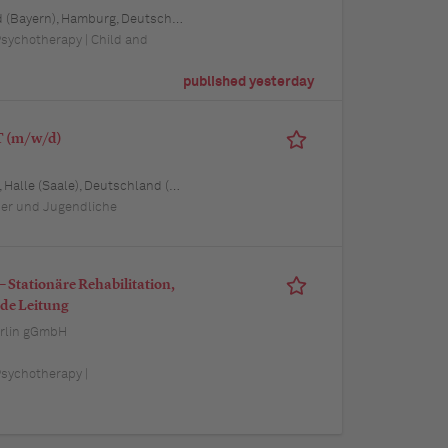
tschland, Schwerin, Deutschland (Mecklenburg-Vorpommern), Mainz, Deutschland (Rheinland-Pfalz), Saarbrücken, Deutschland (Saarland), Dresden, Deutschland (Sachsen), Magdeburg, Deutschland (Sachsen-Anhalt), Potsdam, Deutschland (Brandenburg), Erfurt, Deutschland (Thüringen), Würzburg, Deutschland (Bayern), Heilbronn, Deutschland (Baden-Württemberg), Leipzig, Deutschland (Sachsen)
 Psychotherapy | Child and
published yesterday
T (m/w/d)
tschland (Niedersachsen), 39576 Stendal, Deutschland (Sachsen-Anhalt), 39 Haldensleben, Deutschland (Sachsen-Anhalt), Potsdam, Deutschland (Brandenburg)
der und Jugendliche
 Stationäre Rehabilitation,
de Leitung
erlin gGmbH
 Psychotherapy |