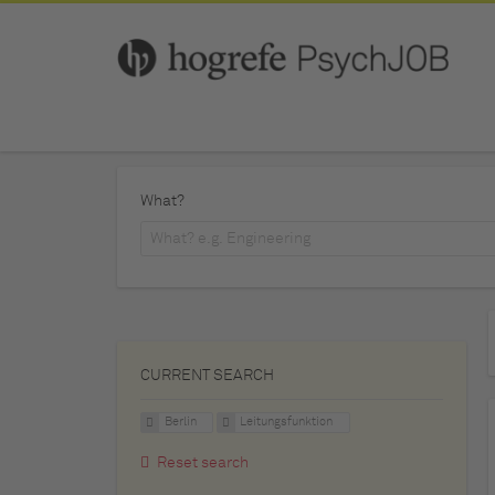
What?
CURRENT SEARCH
Berlin
Leitungsfunktion
Reset search