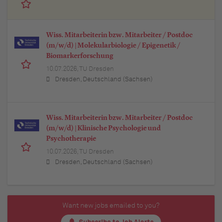
Wiss. Mitarbeiterin bzw. Mitarbeiter / Postdoc
(m/w/d) | Molekularbiologie / Epigenetik /
Biomarkerforschung
10.07.2026,
TU Dresden
Dresden, Deutschland (Sachsen)
Wiss. Mitarbeiterin bzw. Mitarbeiter / Postdoc
(m/w/d) | Klinische Psychologie und
Psychotherapie
10.07.2026,
TU Dresden
Dresden, Deutschland (Sachsen)
Want new jobs emailed to you?