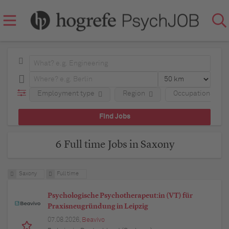
Employment type
Region
Occupational fie
6 Full time Jobs in Saxony
Saxony
Full time
Psychologische Psychotherapeut:in (VT) für
Praxisneugründung in Leipzig
07.08.2026,
Beavivo