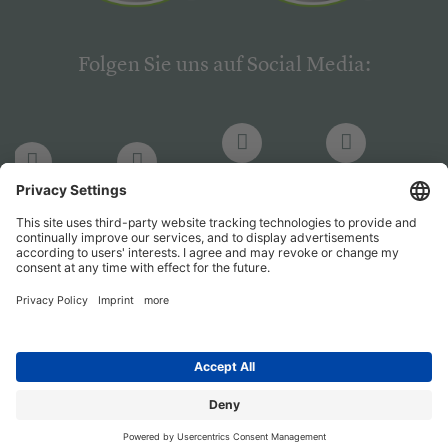
Folgen Sie uns auf Social Media:
LinkedIn
Facebook
LinkedIn
Facebook
Hogrefe
Hogrefe
PsychJOB
PsychJOB
Verlag
Verlag
Entwickelt durch
Jobiqo