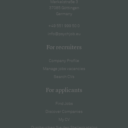
Merkelstraße 3
37085 Göttingen
Germany
+49 551 999 50 0
info@psychjob.eu
For recruiters
Company Profile
Manage jobs vacancies
Search CVs
For applicants
Find Jobs
Discover Companies
My CV
Durchsuchen Sie den Stellenkatalog