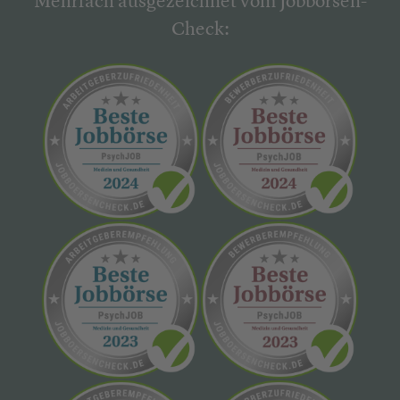
Mehrfach ausgezeichnet vom Jobbörsen-
Check: