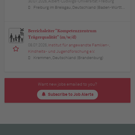
30.07.2026,
Albert-Ludwigs-Universität Freiburg
Freiburg im Breisgau, Deutschland (Baden-Württemberg)
Bereichsleiter "Kompetenzzentrum
Trägerqualität" (m/w/d)
08.07.2026,
Institut für angewandte Familien-,
Kindheits- und Jugendforschung e.V.
Kremmen, Deutschland (Brandenburg)
Want new jobs emailed to you?
Subscribe to Job Alerts