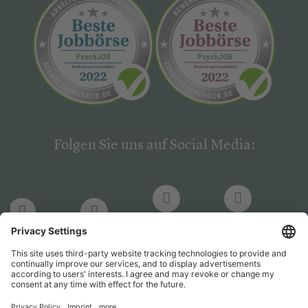
Folgen Sie uns auf Social Media:
LinkedIn
Facebook
LinkedIn
Facebook
Hogrefe
Hogrefe
PsychJOB
PsychJOB
Verlag
Verlag