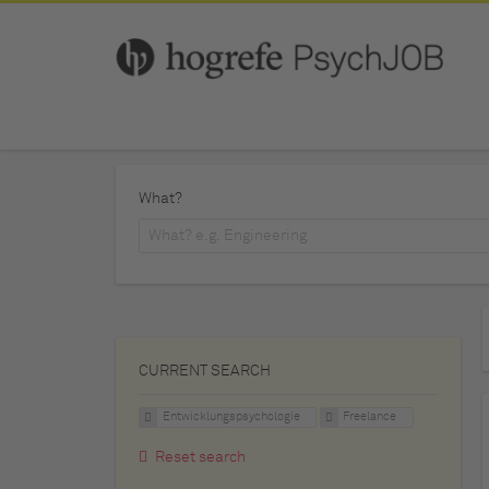
What?
CURRENT SEARCH
Entwicklungspsychologie
Freelance
Reset search