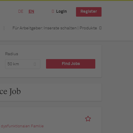
DE
EN
Login
Register
Für Arbeitgeber: Inserate schalten | Produkte
Radius
50 km
ce Job
 dysfunktionalen Familie