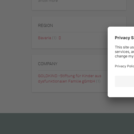
Show more
REGION
Bavaria
(1)
COMPANY
GOLDKIND -Stiftung für Kinder aus
dysfunktionalen Familie gGmbH
(1)