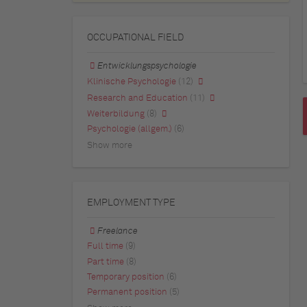
OCCUPATIONAL FIELD
Entwicklungspsychologie
Klinische Psychologie
(12)
Research and Education
(11)
Weiterbildung
(8)
Psychologie (allgem.)
(6)
Show more
EMPLOYMENT TYPE
Freelance
Full time
(9)
Part time
(8)
Temporary position
(6)
Permanent position
(5)