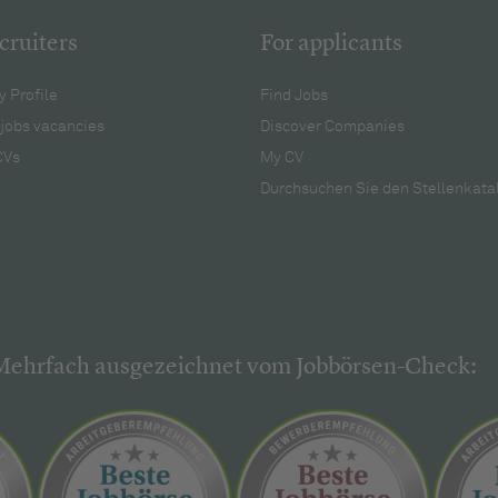
cruiters
For applicants
 Profile
Find Jobs
jobs vacancies
Discover Companies
CVs
My CV
Durchsuchen Sie den Stellenkata
Mehrfach ausgezeichnet vom Jobbörsen-Check: