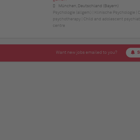
München, Deutschland (Bayern)
Psychologie (allgem.) | Klinische Psychologie |
psychotherapy | Child and adolescent psychiatr
centre
Want new jobs emailed to you?
S