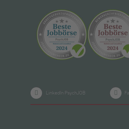
LinkedIn PsychJOB
F