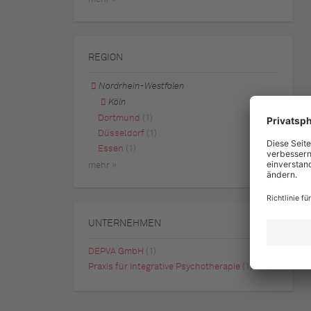
REGION
Nordrhein-Westfalen
Köln
Dortmund
(1)
Düsseldorf
(1)
Essen
(1)
mehr »
UNTERNEHMEN
DEPVA GmbH
(1)
Praxis für integrative Psychotherapie
(1)