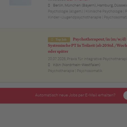
Berlin, München (Bayern), Hamburg, Düsseldorf (Nordrhein-Westfalen), Köln (Nordrhein-Westfalen), Essen (Nordrhein-Westfalen), Dortmund (Nordrhein-Westfalen), Stuttgart (Baden-Württemberg), Heilbronn (Baden-Württemberg), Hannover (Niedersachsen), Rostock (Mecklenburg-Vorpommern), Kiel (Schleswig-Holstein), Augsburg (Bayern), Nürnberg (Bayern), Frankfurt am Main (Hessen), Bremen,
Psychologie (allgem.) | Klinische Psychologie | 
Kinder-/Jugendpsychotherapie | Psychosomat
Psychotherapeut/in (m/w/d) (
Top Job
Systemische PT In Teilzeit (ab 20 Std./Woche
oder später
20.07.2026,
Praxis für integrative Psychotherap
Köln (Nordrhein-Westfalen)
Psychotherapie | Psychosomatik
Automatisch neue Jobs per E-Mail erhalten?