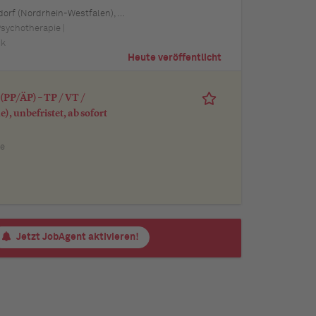
 Schwerin (Mecklenburg-Vorpommern), Mainz (Rheinland-Pfalz), Saarbrücken (Saarland), Dresden (Sachsen), Magdeburg (Sachsen-Anhalt), Potsdam (Brandenburg), Erfurt (Thüringen), Würzburg (Bayern), Heilbronn (Baden-Württemberg), Leipzig (Sachsen)
Psychotherapie |
ik
Heute veröffentlicht
PP/ÄP) – TP / VT /
), unbefristet, ab sofort
ie
Jetzt JobAgent aktivieren!