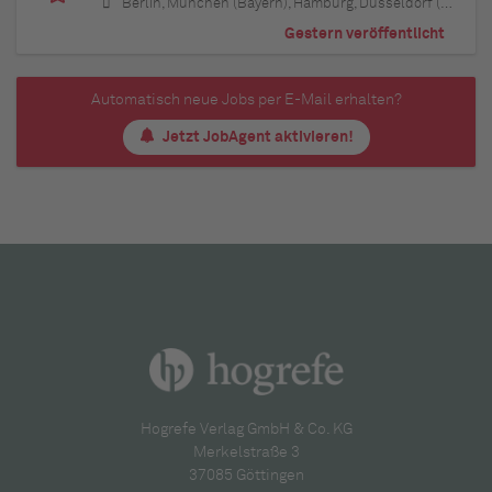
Berlin, München (Bayern), Hamburg, Düsseldorf (Nordrhein-Westfalen), Köln (Nordrhein-Westfalen), Essen (Nordrhein-Westfalen), Dortmund (Nordrhein-Westfalen), Stuttgart (Baden-Württemberg), Heilbronn (Baden-Württemberg), Hannover (Niedersachsen), Rostock (Mecklenburg-Vorpommern), Kiel (Schleswig-Holstein), Augsburg (Bayern), Nürnberg (Bayern), Frankfurt am Main (Hessen), Bremen, Schwerin (Mecklenburg-Vorpommern), Mainz (Rheinland-Pfalz), Saarbrücken (Saarland), Dresden (Sachsen), Magdeburg (Sachsen-Anhalt), Potsdam (Brandenburg), Erfurt (Thüringen), Würzburg (Bayern), Heilbronn (Baden-Württemberg), Leipzig (Sachsen)
Gestern veröffentlicht
Automatisch neue Jobs per E-Mail erhalten?
Jetzt JobAgent aktivieren!
Hogrefe Verlag GmbH & Co. KG
Merkelstraße 3
37085 Göttingen