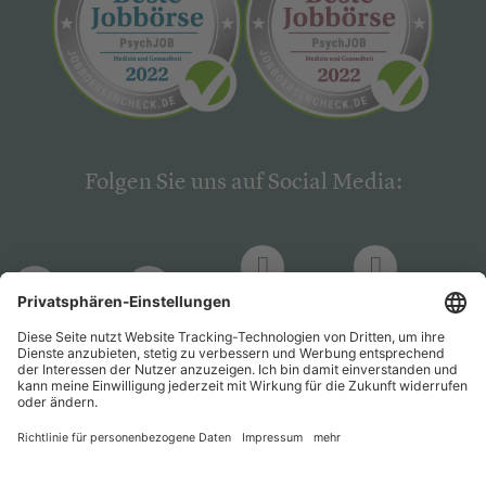
Folgen Sie uns auf Social Media:
LinkedIn
Facebook
LinkedIn
Facebook
Hogrefe
Hogrefe
PsychJOB
PsychJOB
Verlag
Verlag