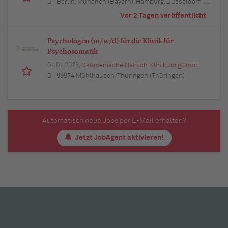
Berlin, München (Bayern), Hamburg, Düsseldorf (Nordrhein-Westfalen), Köln (Nordrhein-Westfalen), Essen (Nordrhein-Westfalen), Dortmund (Nordrhein-Westfalen), Stuttgart (Baden-Württemberg), Heilbronn (Baden-Württemberg), Hannover (Niedersachsen), Rostock (Mecklenburg-Vorpommern), Kiel (Schleswig-Holstein), Augsburg (Bayern), Nürnberg (Bayern), Frankfurt am Main (Hessen), Bremen, Schwerin (Mecklenburg-Vorpommern), Mainz (Rheinland-Pfalz), Saarbrücken (Saarland), Dresden (Sachsen), Magdeburg (Sachsen-Anhalt), Potsdam (Brandenburg), Erfurt (Thüringen), Würzburg (Bayern), Heilbronn (Baden-Württemberg), Leipzig (Sachsen)
Vor 2 Tagen veröffentlicht
Psychologen (m/w/d) für die Klinik für
Psychosomatik
07.07.2026,
Ökumenische Hainich Klinikum gGmbH
99974 Mühlhausen/Thüringen (Thüringen)
Automatisch neue Jobs per E-Mail erhalten?
Jetzt JobAgent aktivieren!