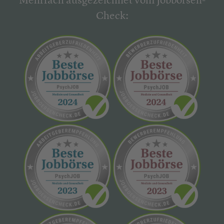
Mehrfach ausgezeichnet vom Jobbörsen-
Check: