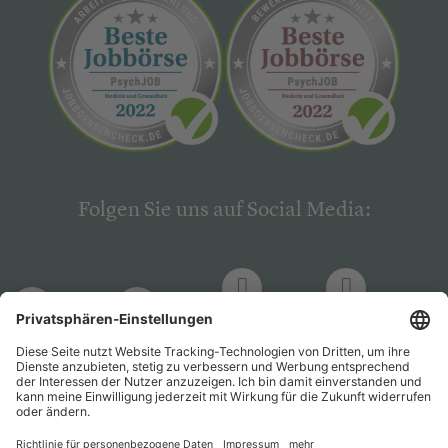
Folgen Sie uns auf Social Media:
LinkedIn
Facebook
LinkedIn
Facebook
Hogrefe
Hogrefe
PsychJOB
PsychJOB
Verlag
Verlag