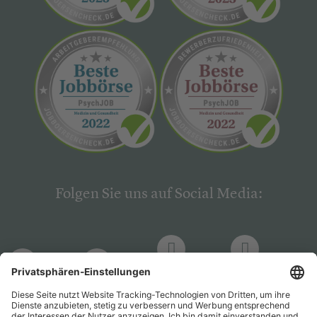
Folgen Sie uns auf Social Media:
LinkedIn
Facebook
LinkedIn
Facebook
Hogrefe
Hogrefe
PsychJOB
PsychJOB