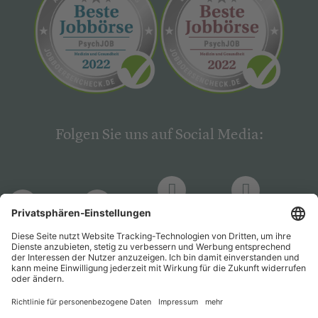
Folgen Sie uns auf Social Media:
LinkedIn
Facebook
LinkedIn
Facebook
Hogrefe
Hogrefe
PsychJOB
PsychJOB
Verlag
Verlag