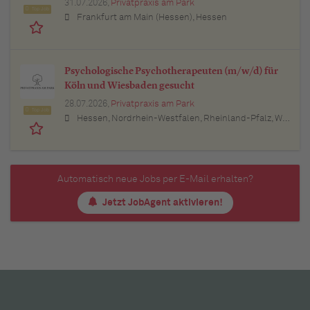
31.07.2026,
Privatpraxis am Park
Top Job
Frankfurt am Main (Hessen), Hessen
Psychologische Psychotherapeuten (m/w/d) für
Köln und Wiesbaden gesucht
28.07.2026,
Privatpraxis am Park
Top Job
Hessen, Nordrhein-Westfalen, Rheinland-Pfalz, Wiesbaden (Hessen), Mainz (Rheinland-Pfalz), Köln (Nordrhein-Westfalen), Düsseldorf (Nordrhein-Westfalen)
Automatisch neue Jobs per E-Mail erhalten?
Jetzt JobAgent aktivieren!