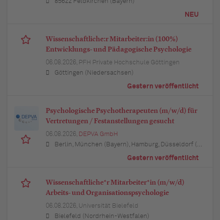
85622 Feldkirchen (Bayern)
NEU
Wissenschaftliche:r Mitarbeiter:in (100%)
Entwicklungs- und Pädagogische Psychologie
06.08.2026,
PFH Private Hochschule Göttingen
Göttingen (Niedersachsen)
Gestern veröffentlicht
Psychologische Psychotherapeuten (m/w/d) für
Vertretungen / Festanstellungen gesucht
06.08.2026,
DEPVA GmbH
Berlin, München (Bayern), Hamburg, Düsseldorf (Nordrhein-Westfalen), Köln (Nordrhein-Westfalen), Essen (Nordrhein-Westfalen), Dortmund (Nordrhein-Westfalen), Stuttgart (Baden-Württemberg), Heilbronn (Baden-Württemberg), Hannover (Niedersachsen), Rostock (Mecklenburg-Vorpommern), Kiel (Schleswig-Holstein), Augsburg (Bayern), Nürnberg (Bayern), Frankfurt am Main (Hessen), Bremen, Schwerin (Mecklenburg-Vorpommern), Mainz (Rheinland-Pfalz), Saarbrücken (Saarland), Dresden (Sachsen), Magdeburg (Sachsen-Anhalt), Potsdam (Brandenburg), Erfurt (Thüringen), Würzburg (Bayern), Heilbronn (Baden-Württemberg), Leipzig (Sachsen)
Gestern veröffentlicht
Wissenschaftliche*r Mitarbeiter*in (m/w/d)
Arbeits- und Organisationspsychologie
06.08.2026,
Universität Bielefeld
Bielefeld (Nordrhein-Westfalen)