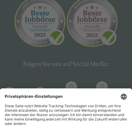
Folgen Sie uns auf Social Media:
LinkedIn
Facebook
LinkedIn
Facebook
Hogrefe
Hogrefe
PsychJOB
PsychJOB
Verlag
Verlag