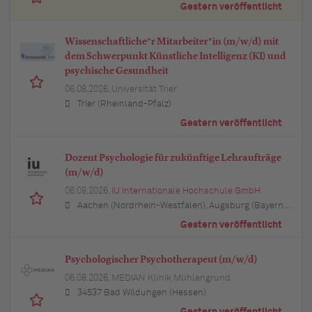
Gestern veröffentlicht
Wissenschaftliche*r Mitarbeiter*in (m/w/d) mit
dem Schwerpunkt Künstliche Intelligenz (KI) und
psychische Gesundheit
06.08.2026,
Universität Trier
Trier (Rheinland-Pfalz)
Gestern veröffentlicht
Dozent Psychologie für zukünftige Lehraufträge
(m/w/d)
06.08.2026,
IU Internationale Hochschule GmbH
Aachen (Nordrhein-Westfalen), Augsburg (Bayern), Berlin, Bielefeld (Nordrhein-Westfalen), Bochum (Nordrhein-Westfalen), Bonn (Nordrhein-Westfalen), Braunschweig (Niedersachsen), Bremen, Dortmund (Nordrhein-Westfalen), Dresden (Sachsen), Duisburg (Nordrhein-Westfalen), Düsseldorf (Nordrhein-Westfalen), Erfurt (Thüringen), Essen (Nordrhein-Westfalen), Freiburg im Breisgau (Baden-Württemberg), Hamburg, Hannover (Niedersachsen), Karlsruhe (Baden-Württemberg), Kiel (Schleswig-Holstein), Köln (Nordrhein-Westfalen), Leipzig (Sachsen), Lübeck (Schleswig-Holstein), München (Bayern), Mannheim (Baden-Württemberg), München (Bayern), Münster (Nordrhein-Westfalen), Nürnberg (Bayern), Regensburg (Bayern), Rostock (Mecklenburg-Vorpommern), Stuttgart (Baden-Württemberg), Ulm (Baden-Württemberg), Wuppertal (Nordrhein-Westfalen)
Gestern veröffentlicht
Psychologischer Psychotherapeut (m/w/d)
06.08.2026,
MEDIAN Klinik Mühlengrund
34537 Bad Wildungen (Hessen)
Gestern veröffentlicht