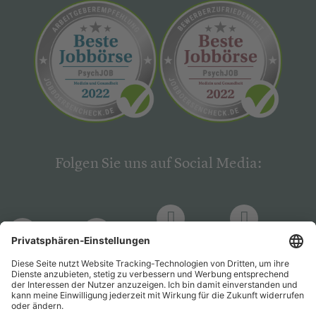
Folgen Sie uns auf Social Media:
LinkedIn
Facebook
LinkedIn
Facebook
Hogrefe
Hogrefe
PsychJOB
PsychJOB
Verlag
Verlag