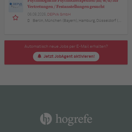
Psychologische Psychotherapeuten (m/w/d) für
Vertretungen / Festanstellungen gesucht
06.08.2026,
DEPVA GmbH
Berlin, München (Bayern), Hamburg, Düsseldorf (Nordrhein-Westfalen), Köln (Nordrhein-Westfalen), Essen (Nordrhein-Westfalen), Dortmund (Nordrhein-Westfalen), Stuttgart (Baden-Württemberg), Heilbronn (Baden-Württemberg), Hannover (Niedersachsen), Rostock (Mecklenburg-Vorpommern), Kiel (Schleswig-Holstein), Augsburg (Bayern), Nürnberg (Bayern), Frankfurt am Main (Hessen), Bremen, Schwerin (Mecklenburg-Vorpommern), Mainz (Rheinland-Pfalz), Saarbrücken (Saarland), Dresden (Sachsen), Magdeburg (Sachsen-Anhalt), Potsdam (Brandenburg), Erfurt (Thüringen), Würzburg (Bayern), Heilbronn (Baden-Württemberg), Leipzig (Sachsen)
Automatisch neue Jobs per E-Mail erhalten?
Jetzt JobAgent aktivieren!