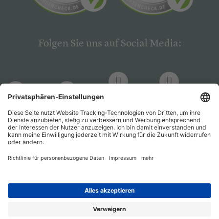
Folgen Sie uns auf Social Media:
LinkedIn
Facebook
LinkedIn
Facebook
Hogrefe
Hogrefe
PsychJOB
PsychJOB
Verlag
Verlag