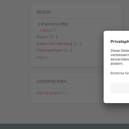
REGION
Rheinland-Pfalz
Mainz
(1)
Bayern
(3)
Baden-Württemberg
(2)
Niedersachsen
(2)
mehr »
UNTERNEHMEN
DEPVA GmbH
(1)