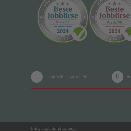
LinkedIn PsychJOB
F
Entwickelt durch
Jobiqo