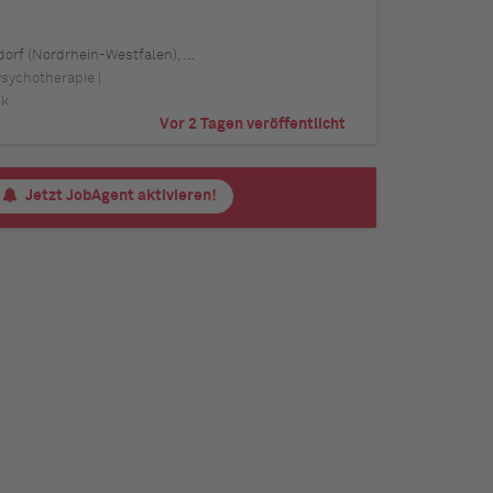
 Schwerin (Mecklenburg-Vorpommern), Mainz (Rheinland-Pfalz), Saarbrücken (Saarland), Dresden (Sachsen), Magdeburg (Sachsen-Anhalt), Potsdam (Brandenburg), Erfurt (Thüringen), Würzburg (Bayern), Heilbronn (Baden-Württemberg), Leipzig (Sachsen)
Psychotherapie |
ik
Vor 2 Tagen veröffentlicht
Jetzt JobAgent aktivieren!