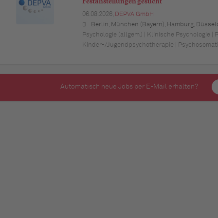
Festanstellungen gesucht
06.08.2026,
DEPVA GmbH
Berlin, München (Bayern), Hamburg, Düsseldorf (Nordrhein-Westfalen), Köln (Nordrhein-Westfalen), Essen (Nordrhein-Westfalen), Dortmund (Nordrhein-Westfalen), Stuttgart (Baden-Württemberg), Heilbronn (Baden-Württemberg), Hannover (Niedersachsen), Rostock (Mecklenburg-Vorpommern), Kiel (Schleswig-Holstein), Augsburg (Bayern), Nürnberg (Bayern), Frankfurt am Main (Hessen), Bremen,
Psychologie (allgem.) | Klinische Psychologie | 
Kinder-/Jugendpsychotherapie | Psychosomat
Automatisch neue Jobs per E-Mail erhalten?