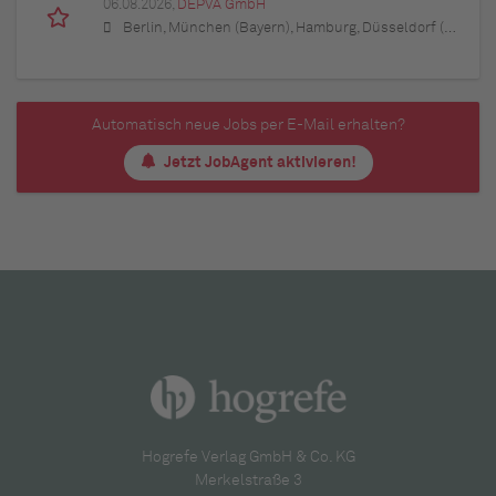
06.08.2026,
DEPVA GmbH
Berlin, München (Bayern), Hamburg, Düsseldorf (Nordrhein-Westfalen), Köln (Nordrhein-Westfalen), Essen (Nordrhein-Westfalen), Dortmund (Nordrhein-Westfalen), Stuttgart (Baden-Württemberg), Heilbronn (Baden-Württemberg), Hannover (Niedersachsen), Rostock (Mecklenburg-Vorpommern), Kiel (Schleswig-Holstein), Augsburg (Bayern), Nürnberg (Bayern), Frankfurt am Main (Hessen), Bremen, Schwerin (Mecklenburg-Vorpommern), Mainz (Rheinland-Pfalz), Saarbrücken (Saarland), Dresden (Sachsen), Magdeburg (Sachsen-Anhalt), Potsdam (Brandenburg), Erfurt (Thüringen), Würzburg (Bayern), Heilbronn (Baden-Württemberg), Leipzig (Sachsen)
Automatisch neue Jobs per E-Mail erhalten?
Jetzt JobAgent aktivieren!
Hogrefe Verlag GmbH & Co. KG
Merkelstraße 3