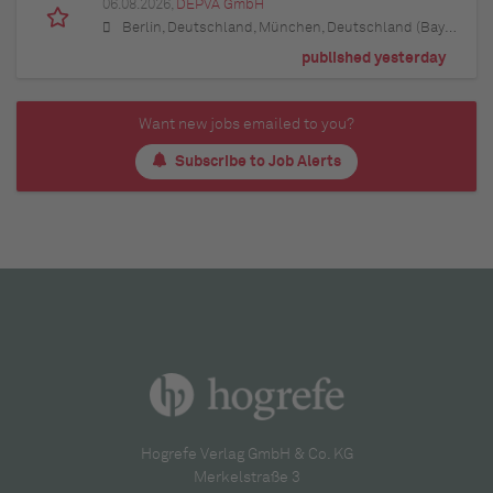
06.08.2026,
DEPVA GmbH
Berlin, Deutschland, München, Deutschland (Bayern), Hamburg, Deutschland, Düsseldorf, Deutschland (Nordrhein-Westfalen), Köln, Deutschland (Nordrhein-Westfalen), Essen, Deutschland (Nordrhein-Westfalen), Dortmund, Deutschland (Nordrhein-Westfalen), Stuttgart, Deutschland (Baden-Württemberg), Heilbronn, Deutschland (Baden-Württemberg), Hannover, Deutschland (Niedersachsen), Rostock, Deutschland (Mecklenburg-Vorpommern), Kiel, Deutschland (Schleswig-Holstein), Augsburg, Deutschland (Bayern), Nürnberg, Deutschland (Bayern), Frankfurt am Main, Deutschland (Hessen), Bremen, Deutschland, Schwerin, Deutschland (Mecklenburg-Vorpommern), Mainz, Deutschland (Rheinland-Pfalz), Saarbrücken, Deutschland (Saarland), Dresden, Deutschland (Sachsen), Magdeburg, Deutschland (Sachsen-Anhalt), Potsdam, Deutschland (Brandenburg), Erfurt, Deutschland (Thüringen), Würzburg, Deutschland (Bayern), Heilbronn, Deutschland (Baden-Württemberg), Leipzig, Deutschland (Sachsen)
published yesterday
Want new jobs emailed to you?
Subscribe to Job Alerts
Hogrefe Verlag GmbH & Co. KG
Merkelstraße 3