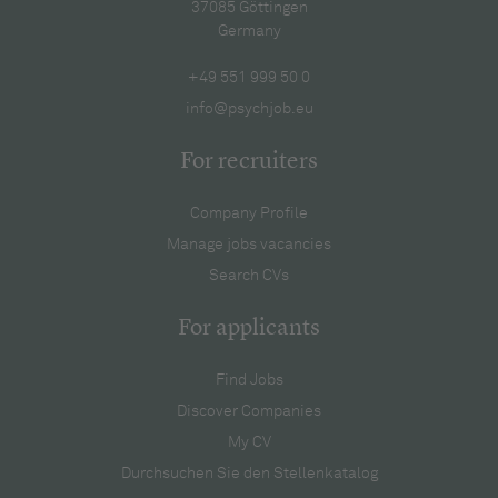
37085 Göttingen
Germany
+49 551 999 50 0
info@psychjob.eu
For recruiters
Company Profile
Manage jobs vacancies
Search CVs
For applicants
Find Jobs
Discover Companies
My CV
Durchsuchen Sie den Stellenkatalog