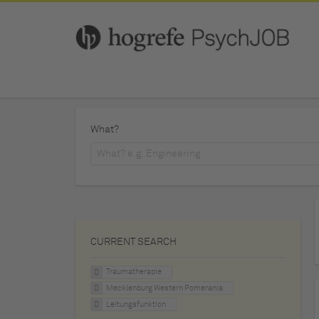
What?
CURRENT SEARCH
Traumatherapie
Mecklenburg Western Pomerania
Leitungsfunktion