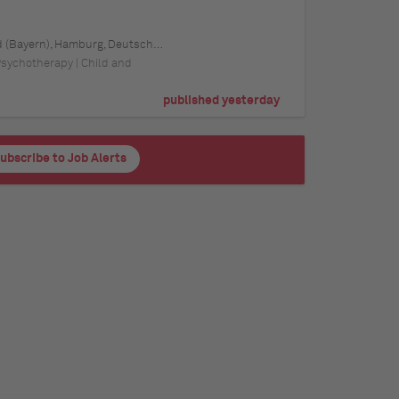
tschland, Schwerin, Deutschland (Mecklenburg-Vorpommern), Mainz, Deutschland (Rheinland-Pfalz), Saarbrücken, Deutschland (Saarland), Dresden, Deutschland (Sachsen), Magdeburg, Deutschland (Sachsen-Anhalt), Potsdam, Deutschland (Brandenburg), Erfurt, Deutschland (Thüringen), Würzburg, Deutschland (Bayern), Heilbronn, Deutschland (Baden-Württemberg), Leipzig, Deutschland (Sachsen)
 Psychotherapy | Child and
published yesterday
ubscribe to Job Alerts