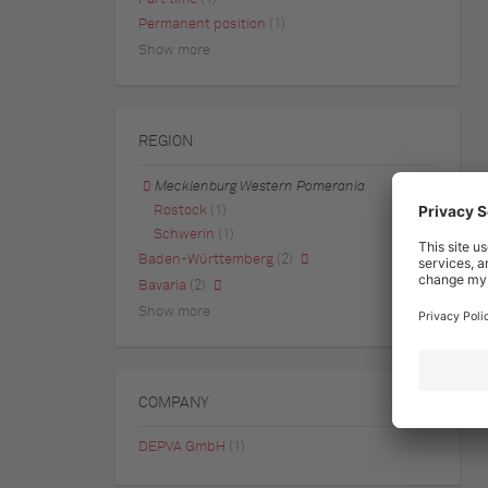
Permanent position
(1)
Show more
REGION
Mecklenburg Western Pomerania
Rostock
(1)
Schwerin
(1)
Baden-Württemberg
(2)
Bavaria
(2)
Show more
COMPANY
DEPVA GmbH
(1)