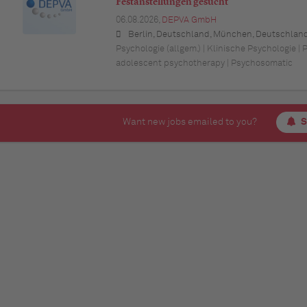
Festanstellungen gesucht
06.08.2026,
DEPVA GmbH
Berlin, Deutschland, München, Deutschland (Bayern), Hamburg, Deutschland, Düsseldorf, Deutschland (Nordrhein-Westfalen), Köln, Deutschland (Nordrhein-Westfalen), Essen, Deutschland (Nordrhein-Westfalen), Dortmund, Deutschland (Nordrhein-Westfalen), Stuttgart, Deutschland (Baden-Württemberg), Heilbronn, Deutschland (Baden-Württemberg), Hannover, Deutschland (Niedersachsen), Rostock, Deutschland (Mecklenburg-Vorpommern), Kiel, Deutschland (Schleswig-Holstein), Augsburg, Deutschland (Bayern), Nürnberg, Deutschland (Bayern), Frankfurt am Main, Deutschland (Hessen), Bremen, Deu
Psychologie (allgem.) | Klinische Psychologie |
adolescent psychotherapy | Psychosomatic
Want new jobs emailed to you?
S