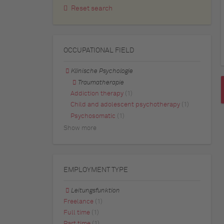
Reset search
OCCUPATIONAL FIELD
Klinische Psychologie
Traumatherapie
Addiction therapy
(1)
Child and adolescent psychotherapy
(1)
Psychosomatic
(1)
Show more
EMPLOYMENT TYPE
Leitungsfunktion
Freelance
(1)
Full time
(1)
Part time
(1)