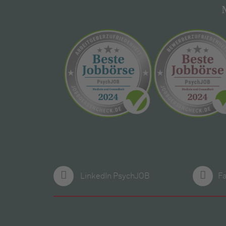
LinkedIn PsychJOB
F