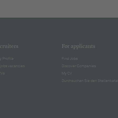
cruiters
For applicants
 Profile
Find Jobs
jobs vacancies
Discover Companies
CVs
My CV
Durchsuchen Sie den Stellenkata