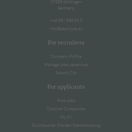
37085 Göttingen
Germany
+49 551 999 50 0
info@psychjob.eu
For recruiters
Company Profile
Manage jobs vacancies
Search CVs
For applicants
Find Jobs
Discover Companies
My CV
Durchsuchen Sie den Stellenkatalog