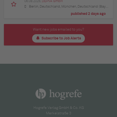
06.08.2026,
DEPVA GmbH
Berlin, Deutschland, München, Deutschland (Bayern), Hamburg, Deutschland, Düsseldorf, Deutschland (Nordrhein-Westfalen), Köln, Deutschland (Nordrhein-Westfalen), Essen, Deutschland (Nordrhein-Westfalen), Dortmund, Deutschland (Nordrhein-Westfalen), Stuttgart, Deutschland (Baden-Württemberg), Heilbronn, Deutschland (Baden-Württemberg), Hannover, Deutschland (Niedersachsen), Rostock, Deutschland (Mecklenburg-Vorpommern), Kiel, Deutschland (Schleswig-Holstein), Augsburg, Deutschland (Bayern), Nürnberg, Deutschland (Bayern), Frankfurt am Main, Deutschland (Hessen), Bremen, Deutschland, Schwerin, Deutschland (Mecklenburg-Vorpommern), Mainz, Deutschland (Rheinland-Pfalz), Saarbrücken, Deutschland (Saarland), Dresden, Deutschland (Sachsen), Magdeburg, Deutschland (Sachsen-Anhalt), Potsdam, Deutschland (Brandenburg), Erfurt, Deutschland (Thüringen), Würzburg, Deutschland (Bayern), Heilbronn, Deutschland (Baden-Württemberg), Leipzig, Deutschland (Sachsen)
published 2 days ago
Want new jobs emailed to you?
Subscribe to Job Alerts
Hogrefe Verlag GmbH & Co. KG
Merkelstraße 3