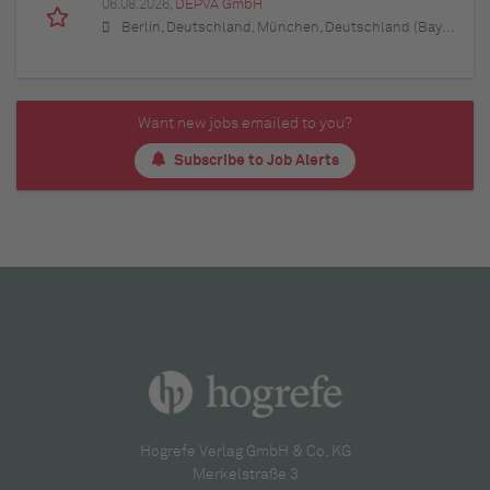
06.08.2026,
DEPVA GmbH
Berlin, Deutschland, München, Deutschland (Bayern), Hamburg, Deutschland, Düsseldorf, Deutschland (Nordrhein-Westfalen), Köln, Deutschland (Nordrhein-Westfalen), Essen, Deutschland (Nordrhein-Westfalen), Dortmund, Deutschland (Nordrhein-Westfalen), Stuttgart, Deutschland (Baden-Württemberg), Heilbronn, Deutschland (Baden-Württemberg), Hannover, Deutschland (Niedersachsen), Rostock, Deutschland (Mecklenburg-Vorpommern), Kiel, Deutschland (Schleswig-Holstein), Augsburg, Deutschland (Bayern), Nürnberg, Deutschland (Bayern), Frankfurt am Main, Deutschland (Hessen), Bremen, Deutschland, Schwerin, Deutschland (Mecklenburg-Vorpommern), Mainz, Deutschland (Rheinland-Pfalz), Saarbrücken, Deutschland (Saarland), Dresden, Deutschland (Sachsen), Magdeburg, Deutschland (Sachsen-Anhalt), Potsdam, Deutschland (Brandenburg), Erfurt, Deutschland (Thüringen), Würzburg, Deutschland (Bayern), Heilbronn, Deutschland (Baden-Württemberg), Leipzig, Deutschland (Sachsen)
Want new jobs emailed to you?
Subscribe to Job Alerts
Hogrefe Verlag GmbH & Co. KG
Merkelstraße 3