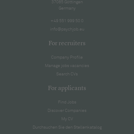
37085 Göttingen
Germany
+49 551 999 50 0
info@psychjob.eu
For recruiters
Company Profile
Manage jobs vacancies
Search CVs
For applicants
Find Jobs
Discover Companies
My CV
Durchsuchen Sie den Stellenkatalog