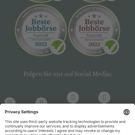
Folgen Sie uns auf Social Media:
LinkedIn
Facebook
LinkedIn
Facebook
Hogrefe
Hogrefe
PsychJOB
PsychJOB
Verlag
Verlag