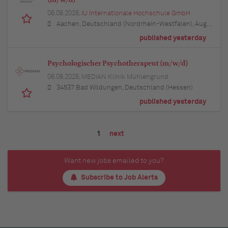
06.08.2026,
IU Internationale Hochschule GmbH
Aachen, Deutschland (Nordrhein-Westfalen), Augsburg, Deutschland (Bayern), Berlin, Deutschland, Bielefeld, Deutschland (Nordrhein-Westfalen), Bochum, Deutschland (Nordrhein-Westfalen), Bonn, Deutschland (Nordrhein-Westfalen), Braunschweig, Deutschland (Niedersachsen), Bremen, Deutschland, Dortmund, Deutschland (Nordrhein-Westfalen), Dresden, Deutschland (Sachsen), Duisburg, Deutschland (Nordrhein-Westfalen), Düsseldorf, Deutschland (Nordrhein-Westfalen), Erfurt, Deutschland (Thüringen), Essen, Deutschland (Nordrhein-Westfalen), Freiburg im Breisgau, Deutschland (Baden-Württemberg), Hamburg, Deutschland, Hannover, Deutschland (Niedersachsen), Karlsruhe, Deutschland (Baden-Württemberg), Kiel, Deutschland (Schleswig-Holstein), Köln, Deutschland (Nordrhein-Westfalen), Leipzig, Deutschland (Sachsen), Lübeck, Deutschland (Schleswig-Holstein), München, Deutschland (Bayern), Mannheim, Deutschland (Baden-Württemberg), München, Deutschland (Bayern), Münster, Deutschland (Nordrhein-Westfalen), Nürnberg, Deutschland (Bayern), Regensburg, Deutschland (Bayern), Rostock, Deutschland (Mecklenburg-Vorpommern), Stuttgart, Deutschland (Baden-Württemberg), Ulm, Deutschland (Baden-Württemberg), Wuppertal, Deutschland (Nordrhein-Westfalen)
published yesterday
Psychologischer Psychotherapeut (m/w/d)
06.08.2026,
MEDIAN Klinik Mühlengrund
34537 Bad Wildungen, Deutschland (Hessen)
published yesterday
1
next
Want new jobs emailed to you?
Subscribe to Job Alerts