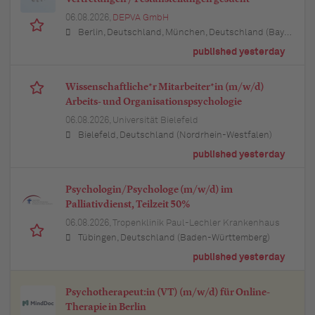
06.08.2026,
DEPVA GmbH
Berlin, Deutschland, München, Deutschland (Bayern), Hamburg, Deutschland, Düsseldorf, Deutschland (Nordrhein-Westfalen), Köln, Deutschland (Nordrhein-Westfalen), Essen, Deutschland (Nordrhein-Westfalen), Dortmund, Deutschland (Nordrhein-Westfalen), Stuttgart, Deutschland (Baden-Württemberg), Heilbronn, Deutschland (Baden-Württemberg), Hannover, Deutschland (Niedersachsen), Rostock, Deutschland (Mecklenburg-Vorpommern), Kiel, Deutschland (Schleswig-Holstein), Augsburg, Deutschland (Bayern), Nürnberg, Deutschland (Bayern), Frankfurt am Main, Deutschland (Hessen), Bremen, Deutschland, Schwerin, Deutschland (Mecklenburg-Vorpommern), Mainz, Deutschland (Rheinland-Pfalz), Saarbrücken, Deutschland (Saarland), Dresden, Deutschland (Sachsen), Magdeburg, Deutschland (Sachsen-Anhalt), Potsdam, Deutschland (Brandenburg), Erfurt, Deutschland (Thüringen), Würzburg, Deutschland (Bayern), Heilbronn, Deutschland (Baden-Württemberg), Leipzig, Deutschland (Sachsen)
published yesterday
Wissenschaftliche*r Mitarbeiter*in (m/w/d)
Arbeits- und Organisationspsychologie
06.08.2026,
Universität Bielefeld
Bielefeld, Deutschland (Nordrhein-Westfalen)
published yesterday
Psychologin/Psychologe (m/w/d) im
Palliativdienst, Teilzeit 50%
06.08.2026,
Tropenklinik Paul-Lechler Krankenhaus
Tübingen, Deutschland (Baden-Württemberg)
published yesterday
Psychotherapeut:in (VT) (m/w/d) für Online-
Therapie in Berlin