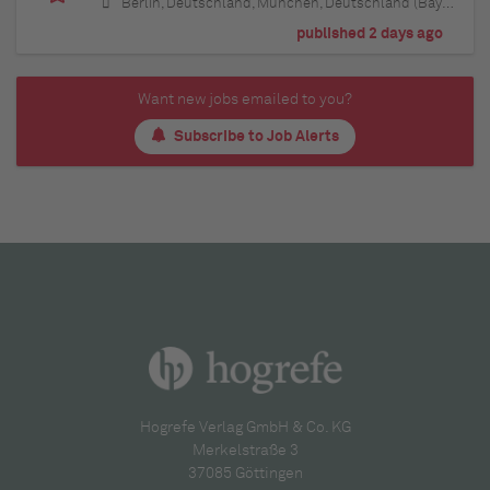
Berlin, Deutschland, München, Deutschland (Bayern), Hamburg, Deutschland, Düsseldorf, Deutschland (Nordrhein-Westfalen), Köln, Deutschland (Nordrhein-Westfalen), Essen, Deutschland (Nordrhein-Westfalen), Dortmund, Deutschland (Nordrhein-Westfalen), Stuttgart, Deutschland (Baden-Württemberg), Heilbronn, Deutschland (Baden-Württemberg), Hannover, Deutschland (Niedersachsen), Rostock, Deutschland (Mecklenburg-Vorpommern), Kiel, Deutschland (Schleswig-Holstein), Augsburg, Deutschland (Bayern), Nürnberg, Deutschland (Bayern), Frankfurt am Main, Deutschland (Hessen), Bremen, Deutschland, Schwerin, Deutschland (Mecklenburg-Vorpommern), Mainz, Deutschland (Rheinland-Pfalz), Saarbrücken, Deutschland (Saarland), Dresden, Deutschland (Sachsen), Magdeburg, Deutschland (Sachsen-Anhalt), Potsdam, Deutschland (Brandenburg), Erfurt, Deutschland (Thüringen), Würzburg, Deutschland (Bayern), Heilbronn, Deutschland (Baden-Württemberg), Leipzig, Deutschland (Sachsen)
published 2 days ago
Want new jobs emailed to you?
Subscribe to Job Alerts
Hogrefe Verlag GmbH & Co. KG
Merkelstraße 3
37085 Göttingen