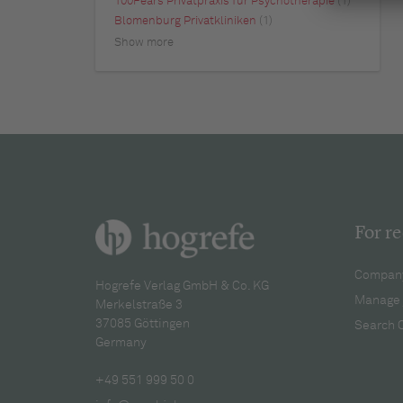
100Fears Privatpraxis für Psychotherapie
(1)
Blomenburg Privatkliniken
(1)
Show more
For re
Company
Hogrefe Verlag GmbH & Co. KG
Manage 
Merkelstraße 3
37085 Göttingen
Search 
Germany
+49 551 999 50 0