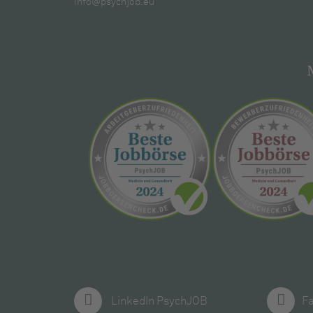
info@psychjob.eu
LinkedIn PsychJOB
F