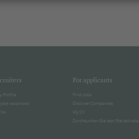
cruiters
For applicants
 Profile
Find Jobs
jobs vacancies
Discover Companies
CVs
My CV
Durchsuchen Sie den Stellenkata