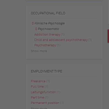
OCCUPATIONAL FIELD
Klinische Psychologie
Psychosomatic
Addiction therapy
(1)
Child and adolescent psychotherapy
(1)
Psychotherapy
(1)
Show more
EMPLOYMENT TYPE
Freelance
(1)
Full time
(1)
Leitungsfunktion
(1)
Part time
(1)
Permanent position
(1)
Show more