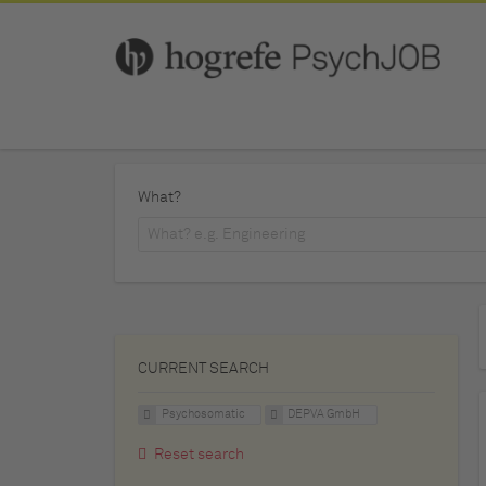
What?
CURRENT SEARCH
Psychosomatic
DEPVA GmbH
Reset search