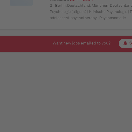
Berlin, Deutschland, München, Deutschland (Bayern), Hamburg, Deutschland, Düsseldorf, Deutschland (Nordrhein-Westfalen), Köln, Deutschland (Nordrhein-Westfalen), Essen, Deutschland (Nordrhein-Westfalen), Dortmund, Deutschland (Nordrhein-Westfalen), Stuttgart, Deutschland (Baden-Württemberg), Heilbronn, Deutschland (Baden-Württemberg), Hannover, Deutschland (Niedersachsen), Rostock, Deutschland (Mecklenburg-Vorpommern), Kiel, Deutschland (Schleswig-Holstein), Augsburg, Deutschland (Bayern), Nürnberg, Deutschland (Bayern), Frankfurt am Main, Deutschland (Hessen), Bremen, Deu
Psychologie (allgem.) | Klinische Psychologie |
adolescent psychotherapy | Psychosomatic
Want new jobs emailed to you?
S