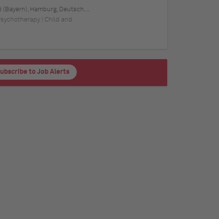
tschland, Schwerin, Deutschland (Mecklenburg-Vorpommern), Mainz, Deutschland (Rheinland-Pfalz), Saarbrücken, Deutschland (Saarland), Dresden, Deutschland (Sachsen), Magdeburg, Deutschland (Sachsen-Anhalt), Potsdam, Deutschland (Brandenburg), Erfurt, Deutschland (Thüringen), Würzburg, Deutschland (Bayern), Heilbronn, Deutschland (Baden-Württemberg), Leipzig, Deutschland (Sachsen)
 Psychotherapy | Child and
ubscribe to Job Alerts