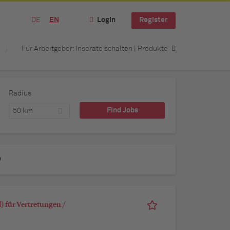
DE
EN
Login
Register
Für Arbeitgeber: Inserate schalten | Produkte
Radius
50 km
b
 für Vertretungen /