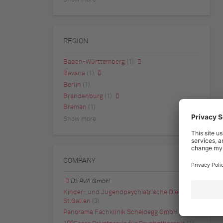
REGION
Baden-Württemberg
(1)
Bavaria
(1)
Berlin
(1)
Brandenburg
(1)
Bremen
(1)
Show more
COMPANY
DEPVA GmbH
Kinder- und Jugendpsychiatrische Dienste
St.Gallen
(3)
Panorama Fachklinik Scheidegg GmbH
(2)