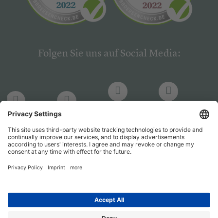
Folgen Sie uns auf Social Media:
LinkedIn
Facebook
LinkedIn
Facebook
Hogrefe
Hogrefe
PsychJOB
PsychJOB
Verlag
Verlag