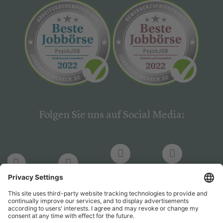
Folgen Sie uns auf Social Media:
LinkedIn
Facebook
LinkedIn
Facebook
Hogrefe
Hogrefe
PsychJOB
PsychJOB
Verlag
Verlag