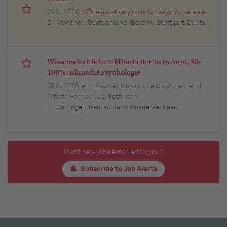
29.07.2026,
100Fears Privatpraxis für Psychotherapie
München, Deutschland (Bayern), Stuttgart, Deutschland (Baden-Württemberg), Nürnberg, Deutschland (Bayern), Esslingen am Neckar, Deutschland (Baden-Württemberg), Ludwigsburg, Deutschland (Baden-Württemberg), Sindelfingen, Deutschland (Baden-Württemberg), Böblingen, Deutschland (Baden-Württemberg), Waiblingen, Deutschland (Baden-Württemberg), Heilbronn, Deutschland (Baden-Württemberg), Reutlingen, Deutschland (Baden-Württemberg), Tübingen, Deutschland (Baden-Württemberg), Aalen, Deutschland (Baden-Württemberg), Schwäbisch Gmünd, Deutschland (Baden-Württemberg), Karlsruhe, Deutschland (Baden-Württemberg), Mannheim, Deutschland (Baden-Württemberg), Ulm, Deutschland (Baden-Württemberg), Pforzheim, Deutschland (Baden-Württemberg), Offenburg, Deutschland (Baden-Württemberg), Göppingen, Deutschland (Baden-Württemberg), Baden-Baden, Deutschland (Baden-Württemberg), Heidenheim an der Brenz, Deutschland (Baden-Württemberg), Ingolstadt, Deutschland (Bayern), Erlangen, Deutschland (Bayern), Regensburg, Deutschland (Bayern), Bamberg, Deutschland (Bayern), Bayreuth, Deutschland (Bayern)
Wissenschaftliche*r Mitarbeiter*in (w/m/d, 50-
100%) Klinische Psychologie
09.07.2026,
PFH Private Hochschule Göttingen: PFH
Private Hochschule Gottingen
Göttingen, Deutschland (Niedersachsen)
Want new jobs emailed to you?
Subscribe to Job Alerts