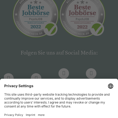
Folgen Sie uns auf Social Media:
LinkedIn
Facebook
LinkedIn
Facebook
Hogrefe
Hogrefe
PsychJOB
PsychJOB
Verlag
Verlag