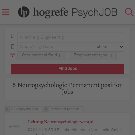
Occupational field
Employment type
Regio
5 Neuropsychologie Permanent position
Jobs
Neuropsychologie
Permanent position
Leitung Neuropsychologie w/m/d
04.08.2026,
SRH Fachkrankenhaus Neresheim GmbH