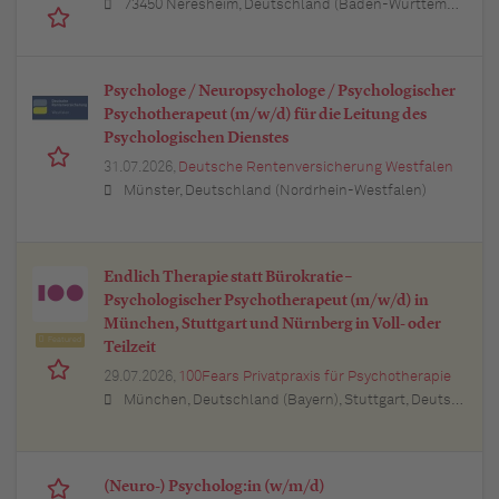
73450 Neresheim, Deutschland (Baden-Württemberg)
Psychologe / Neuropsychologe / Psychologischer
Psychotherapeut (m/w/d) für die Leitung des
Psychologischen Dienstes
31.07.2026,
Deutsche Rentenversicherung Westfalen
Münster, Deutschland (Nordrhein-Westfalen)
Endlich Therapie statt Bürokratie –
Psychologischer Psychotherapeut (m/w/d) in
München, Stuttgart und Nürnberg in Voll- oder
Featured
Teilzeit
29.07.2026,
100Fears Privatpraxis für Psychotherapie
München, Deutschland (Bayern), Stuttgart, Deutschland (Baden-Württemberg), Nürnberg, Deutschland (Bayern), Esslingen am Neckar, Deutschland (Baden-Württemberg), Ludwigsburg, Deutschland (Baden-Württemberg), Sindelfingen, Deutschland (Baden-Württemberg), Böblingen, Deutschland (Baden-Württemberg), Waiblingen, Deutschland (Baden-Württemberg), Heilbronn, Deutschland (Baden-Württemberg), Reutlingen, Deutschland (Baden-Württemberg), Tübingen, Deutschland (Baden-Württemberg), Aalen, Deutschland (Baden-Württemberg), Schwäbisch Gmünd, Deutschland (Baden-Württemberg), Karlsruhe, Deutschland (Baden-Württemberg), Mannheim, Deutschland (Baden-Württemberg), Ulm, Deutschland (Baden-Württemberg), Pforzheim, Deutschland (Baden-Württemberg), Offenburg, Deutschland (Baden-Württemberg), Göppingen, Deutschland (Baden-Württemberg), Baden-Baden, Deutschland (Baden-Württemberg), Heidenheim an der Brenz, Deutschland (Baden-Württemberg), Ingolstadt, Deutschland (Bayern), Erlangen, Deutschland (Bayern), Regensburg, Deutschland (Bayern), Bamberg, Deutschland (Bayern), Bayreuth, Deutschland (Bayern)
(Neuro-) Psycholog:in (w/m/d)