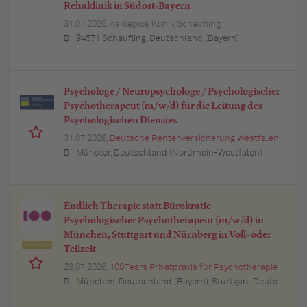
Rehaklinik in Südost-Bayern
31.07.2026,
Asklepios Klinik Schaufling
94571 Schaufling, Deutschland (Bayern)
Psychologe / Neuropsychologe / Psychologischer
Psychotherapeut (m/w/d) für die Leitung des
Psychologischen Dienstes
31.07.2026,
Deutsche Rentenversicherung Westfalen
Münster, Deutschland (Nordrhein-Westfalen)
Endlich Therapie statt Bürokratie –
Psychologischer Psychotherapeut (m/w/d) in
München, Stuttgart und Nürnberg in Voll- oder
Featured
Teilzeit
29.07.2026,
100Fears Privatpraxis für Psychotherapie
München, Deutschland (Bayern), Stuttgart, Deutschland (Baden-Württemberg), Nürnberg, Deutschland (Bayern), Esslingen am Neckar, Deutschland (Baden-Württemberg), Ludwigsburg, Deutschland (Baden-Württemberg), Sindelfingen, Deutschland (Baden-Württemberg), Böblingen, Deutschland (Baden-Württemberg), Waiblingen, Deutschland (Baden-Württemberg), Heilbronn, Deutschland (Baden-Württemberg), Reutlingen, Deutschland (Baden-Württemberg), Tübingen, Deutschland (Baden-Württemberg), Aalen, Deutschland (Baden-Württemberg), Schwäbisch Gmünd, Deutschland (Baden-Württemberg), Karlsruhe, Deutschland (Baden-Württemberg), Mannheim, Deutschland (Baden-Württemberg), Ulm, Deutschland (Baden-Württemberg), Pforzheim, Deutschland (Baden-Württemberg), Offenburg, Deutschland (Baden-Württemberg), Göppingen, Deutschland (Baden-Württemberg), Baden-Baden, Deutschland (Baden-Württemberg), Heidenheim an der Brenz, Deutschland (Baden-Württemberg), Ingolstadt, Deutschland (Bayern), Erlangen, Deutschland (Bayern), Regensburg, Deutschland (Bayern), Bamberg, Deutschland (Bayern), Bayreuth, Deutschland (Bayern)