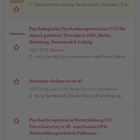
Featured
Deutschland, Leipzig, Deutschland (Sachsen), Frankfurt am Main, Deutschland (Hessen), Stuttgart, Deutschland (Baden-Württemberg), München, Deutschland (Bayern), Berlin, Deutschland, Hamburg, Deutschland, Nürnberg, Deutschland (Bayern), Thüringen, Deutschland (Thüringen), Essen, Deutschland (Nordrhein-Westfalen), Köln, Deutschland (Nordrhein-Westfalen), Bremen, Deutschland, Lübeck, Deutschland (Schleswig-Holstein), Bonn, Deutschland (Nordrhein-Westfalen), Trier, Deutschland (Rheinland-Pfalz), Dresden, Deutschland (Sachsen), Erfurt, Deutschland (Thüringen), Dortmund, Deutschland (Nordrhein-Westfalen), Bayern, Deutschland (Bayern), Düsseldorf, Deutschland (Nordrhein-Westfalen), Kiel, Deutschland (Schleswig-Holstein), Münster, Deutschland (Nordrhein-Westfalen), Sachsen, Deutschland (Sachsen), Sachsen-Anhalt, Deutschland (Sachsen-Anhalt), Baden-Württemberg, Deutschland, Brandenburg, Deutschland, Bremen, Deutschland, Hamburg, Deutschland, Hessen, Deutschland (Hessen), Mecklenburg-Vorpommern, Deutschland (Mecklenburg-Vorpommern), Niedersachsen, Deutschland (Niedersachsen), Nordrhein-Westfalen, Deutschland (Nordrhein-Westfalen), Rheinland-Pfalz, Deutschland (Rheinland-Pfalz), Saarland, Deutschland, Schleswig-Holstein, Deutschland
Psychologische Psychotherapeut:innen (VT) für
digital-gestützte Therapie in Köln, Berlin,
Hamburg, Dortmund & Leipzig
29.07.2026,
Beavivo
Köln, Deutschland (Nordrhein-Westfalen), Berlin, Deutschland, Hamburg, Deutschland, 25421 Pinneberg, Deutschland (Schleswig-Holstein), Wedel, Deutschland (Schleswig-Holstein), Elmshorn, Deutschland (Schleswig-Holstein), 25451 Quickborn, Deutschland (Schleswig-Holstein), 24568 Kaltenkirchen, Deutschland (Schleswig-Holstein), 25436 Uetersen, Deutschland (Schleswig-Holstein), Ahrensburg, Deutschland (Schleswig-Holstein), 22941 Bargteheide, Deutschland (Schleswig-Holstein), 21465 Reinbek, Deutschland (Schleswig-Holstein), 21614 Buxtehude, Deutschland (Niedersachsen), Stade, Deutschland (Niedersachsen), 21244 Buchholz in der Nordheide, Deutschland (Niedersachsen), 21423 Winsen (Luhe), Deutschland (Niedersachsen), Seevetal, Deutschland (Niedersachsen), Lüneburg, Deutschland (Niedersachsen), Potsdam, Deutschland (Brandenburg), Bernau bei Berlin, Deutschland (Brandenburg), 14974 Ludwigsfelde, Deutschland (Brandenburg), Falkensee, Deutschland (Brandenburg), Königs Wusterhausen, Deutschland (Brandenburg), Bonn, Deutschland (Nordrhein-Westfalen), Düsseldorf, Deutschland (Nordrhein-Westfalen), Leverkusen, Deutschland (Nordrhein-Westfalen), Bergisch Gladbach, Deutschland (Nordrhein-Westfalen), 53721 Siegburg, Deutschland (Nordrhein-Westfalen), 50259 Pulheim, Deutschland (Nordrhein-Westfalen), 50226 Frechen, Deutschland (Nordrhein-Westfalen), 53332 Bornheim, Deutschland (Nordrhein-Westfalen), 50389 Wesseling, Deutschland (Nordrhein-Westfalen), Hürth, Deutschland (Nordrhein-Westfalen), 50321 Brühl, Deutschland (Nordrhein-Westfalen)
Neuropsychologe (w/m/d)
23.07.2026,
MEDICLIN Reha-Zentrum Spreewald
Burg (Spreewald), Deutschland (Brandenburg)
Psychotherapeut:in in Weiterbildung (VT
Erwachsene m/w/d) - anerkannte OPK-
Weiterbildungsstätte in Falkensee