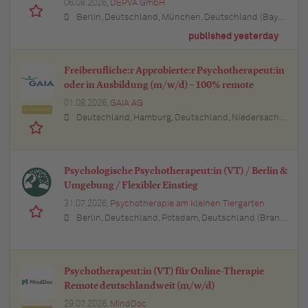
06.08.2026,
DEPVA GmbH
Berlin, Deutschland, München, Deutschland (Bayern), Hamburg, Deutschland, Düsseldorf, Deutschland (Nordrhein-Westfalen), Köln, Deutschland (Nordrhein-Westfalen), Essen, Deutschland (Nordrhein-Westfalen), Dortmund, Deutschland (Nordrhein-Westfalen), Stuttgart, Deutschland (Baden-Württemberg), Heilbronn, Deutschland (Baden-Württemberg), Hannover, Deutschland (Niedersachsen), Rostock, Deutschland (Mecklenburg-Vorpommern), Kiel, Deutschland (Schleswig-Holstein), Augsburg, Deutschland (Bayern), Nürnberg, Deutschland (Bayern), Frankfurt am Main, Deutschland (Hessen), Bremen, Deutschland, Schwerin, Deutschland (Mecklenburg-Vorpommern), Mainz, Deutschland (Rheinland-Pfalz), Saarbrücken, Deutschland (Saarland), Dresden, Deutschland (Sachsen), Magdeburg, Deutschland (Sachsen-Anhalt), Potsdam, Deutschland (Brandenburg), Erfurt, Deutschland (Thüringen), Würzburg, Deutschland (Bayern), Heilbronn, Deutschland (Baden-Württemberg), Leipzig, Deutschland (Sachsen)
published yesterday
Freiberufliche:r Approbierte:r Psychotherapeut:in
oder in Ausbildung (m/w/d) – 100% remote
01.08.2026,
GAIA AG
Featured
Deutschland, Hamburg, Deutschland, Niedersachsen, Deutschland (Niedersachsen), Schleswig-Holstein, Deutschland, Baden-Württemberg, Deutschland, Bayern, Deutschland (Bayern), Berlin, Deutschland, Nordrhein-Westfalen, Deutschland (Nordrhein-Westfalen), Hessen, Deutschland (Hessen), Thüringen, Deutschland (Thüringen), Brandenburg, Deutschland, Mecklenburg-Vorpommern, Deutschland (Mecklenburg-Vorpommern), Rheinland-Pfalz, Deutschland (Rheinland-Pfalz), Saarland, Deutschland
Psychologische Psychotherapeut:in (VT) / Berlin &
Umgebung / Flexibler Einstieg
31.07.2026,
Psychotherapie am kleinen Tiergarten
Berlin, Deutschland, Potsdam, Deutschland (Brandenburg), Bernau bei Berlin, Deutschland (Brandenburg), 14974 Ludwigsfelde, Deutschland (Brandenburg), Falkensee, Deutschland (Brandenburg), Königs Wusterhausen, Deutschland (Brandenburg)
Psychotherapeut:in (VT) für Online-Therapie
Remote deutschlandweit (m/w/d)
29.07.2026,
MindDoc