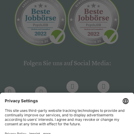
Folgen Sie uns auf Social Media:
LinkedIn
Facebook
LinkedIn
Facebook
Hogrefe
Hogrefe
PsychJOB
PsychJOB
Verlag
Verlag