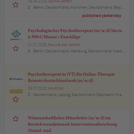
06.08.2026,
DEPVA GmbH
Berlin, Deutschland, München, Deutschland (Bayern), Hamburg, Deutschland, Düsseldorf, Deutschland (Nordrhein-Westfalen), Köln, Deutschland (Nordrhein-Westfalen), Essen, Deutschland (Nordrhein-Westfalen), Dortmund, Deutschland (Nordrhein-Westfalen), Stuttgart, Deutschland (Baden-Württemberg), Heilbronn, Deutschland (Baden-Württemberg), Hannover, Deutschland (Niedersachsen), Rostock, Deutschland (Mecklenburg-Vorpommern), Kiel, Deutschland (Schleswig-Holstein), Augsburg, Deutschland (Bayern), Nürnberg, Deutschland (Bayern), Frankfurt am Main, Deutschland (Hessen), Bremen, Deutschland, Schwerin, Deutschland (Mecklenburg-Vorpommern), Mainz, Deutschland (Rheinland-Pfalz), Saarbrücken, Deutschland (Saarland), Dresden, Deutschland (Sachsen), Magdeburg, Deutschland (Sachsen-Anhalt), Potsdam, Deutschland (Brandenburg), Erfurt, Deutschland (Thüringen), Würzburg, Deutschland (Bayern), Heilbronn, Deutschland (Baden-Württemberg), Leipzig, Deutschland (Sachsen)
published yesterday
Psychologischer Psychotherapeut (m/w/d) bis zu
6.500 €/Monat + Zuschläge
31.07.2026,
Pacura doc GmbH
Berlin, Deutschland, Hamburg, Deutschland, Kassel, Deutschland (Hessen), Erfurt, Deutschland (Thüringen), München, Deutschland (Bayern), Köln, Deutschland (Nordrhein-Westfalen), Frankfurt am Main, Deutschland (Hessen), Stuttgart, Deutschland (Baden-Württemberg), Düsseldorf, Deutschland (Nordrhein-Westfalen), Leipzig, Deutschland (Sachsen), Dortmund, Deutschland (Nordrhein-Westfalen), Essen, Deutschland (Nordrhein-Westfalen), Bremen, Deutschland, Dresden, Deutschland (Sachsen), Hannover, Deutschland (Niedersachsen), Nürnberg, Deutschland (Bayern), Wuppertal, Deutschland (Nordrhein-Westfalen), Bielefeld, Deutschland (Nordrhein-Westfalen), Bonn, Deutschland (Nordrhein-Westfalen), Mannheim, Deutschland (Baden-Württemberg), Karlsruhe, Deutschland (Baden-Württemberg), Münster, Deutschland (Nordrhein-Westfalen), Augsburg, Deutschland (Bayern), Aachen, Deutschland (Nordrhein-Westfalen), Kiel, Deutschland (Schleswig-Holstein), Magdeburg, Deutschland (Sachsen-Anhalt), Freiburg im Breisgau, Deutschland (Baden-Württemberg), Würzburg, Deutschland (Bayern), Regensburg, Deutschland (Bayern)
Psychotherapeut:in (VT) für Online-Therapie
Remote deutschlandweit (m/w/d)
29.07.2026,
MindDoc
Featured
Deutschland, Leipzig, Deutschland (Sachsen), Frankfurt am Main, Deutschland (Hessen), Stuttgart, Deutschland (Baden-Württemberg), München, Deutschland (Bayern), Berlin, Deutschland, Hamburg, Deutschland, Nürnberg, Deutschland (Bayern), Thüringen, Deutschland (Thüringen), Essen, Deutschland (Nordrhein-Westfalen), Köln, Deutschland (Nordrhein-Westfalen), Bremen, Deutschland, Lübeck, Deutschland (Schleswig-Holstein), Bonn, Deutschland (Nordrhein-Westfalen), Trier, Deutschland (Rheinland-Pfalz), Dresden, Deutschland (Sachsen), Erfurt, Deutschland (Thüringen), Dortmund, Deutschland (Nordrhein-Westfalen), Bayern, Deutschland (Bayern), Düsseldorf, Deutschland (Nordrhein-Westfalen), Kiel, Deutschland (Schleswig-Holstein), Münster, Deutschland (Nordrhein-Westfalen), Sachsen, Deutschland (Sachsen), Sachsen-Anhalt, Deutschland (Sachsen-Anhalt), Baden-Württemberg, Deutschland, Brandenburg, Deutschland, Bremen, Deutschland, Hamburg, Deutschland, Hessen, Deutschland (Hessen), Mecklenburg-Vorpommern, Deutschland (Mecklenburg-Vorpommern), Niedersachsen, Deutschland (Niedersachsen), Nordrhein-Westfalen, Deutschland (Nordrhein-Westfalen), Rheinland-Pfalz, Deutschland (Rheinland-Pfalz), Saarland, Deutschland, Schleswig-Holstein, Deutschland
Wissenschaftlicher Mitarbeiter (m/w/d) im
Bereich translationale Interventionsforschung
(Sozial- und