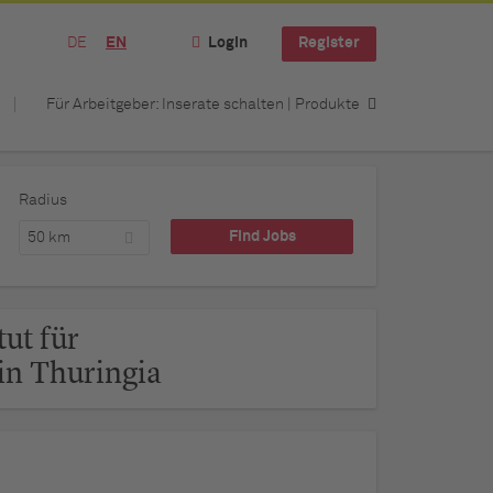
DE
EN
Login
Register
Für Arbeitgeber: Inserate schalten | Produkte
Radius
50 km
tut für
n Thuringia