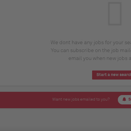
We dont have any jobs for your s
You can subscribe on the job mail
email you when new jobs a
Start a new searc
Want new jobs emailed to you?
S