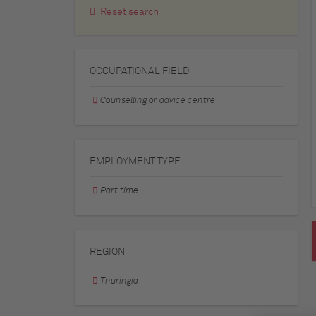
Reset search
OCCUPATIONAL FIELD
Counselling or advice centre
EMPLOYMENT TYPE
Part time
REGION
Thuringia