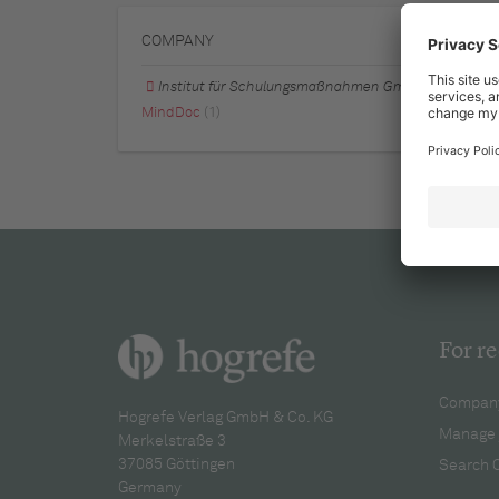
COMPANY
Institut für Schulungsmaßnahmen GmbH
MindDoc
(1)
For re
Company
Hogrefe Verlag GmbH & Co. KG
Manage 
Merkelstraße 3
37085 Göttingen
Search 
Germany