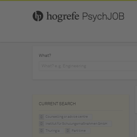
What?
CURRENT SEARCH
Counselling or advice centre
Institut für Schulungsmaßnahmen GmbH
Thuringia
Part time