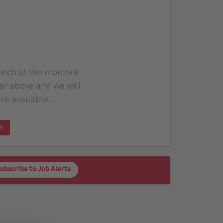
earch at the moment.
er above and we will
re available.
h
ubscribe to Job Alerts