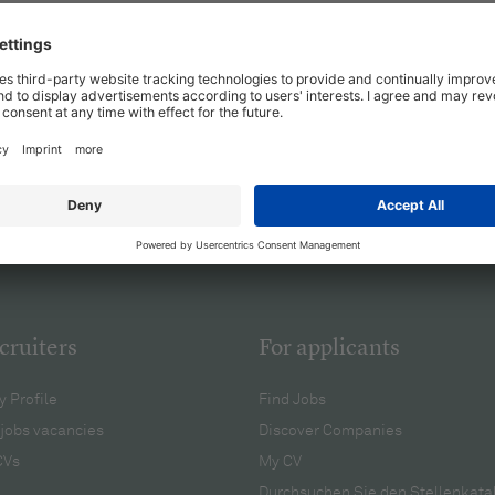
cruiters
For applicants
 Profile
Find Jobs
jobs vacancies
Discover Companies
CVs
My CV
Durchsuchen Sie den Stellenkata