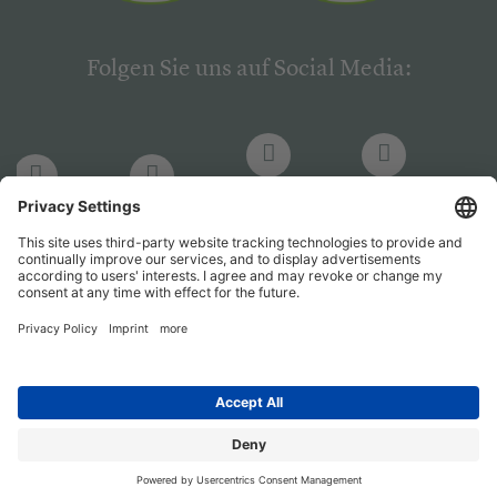
Folgen Sie uns auf Social Media:
LinkedIn
Facebook
LinkedIn
Facebook
Hogrefe
Hogrefe
PsychJOB
PsychJOB
Verlag
Verlag
Entwickelt durch
Jobiqo