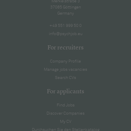
Merkelstraße 3
37085 Göttingen
Germany
+49 551 999 50 0
info@psychjob.eu
For recruiters
Company Profile
Manage jobs vacancies
Search CVs
For applicants
Find Jobs
Discover Companies
My CV
Durchsuchen Sie den Stellenkatalog