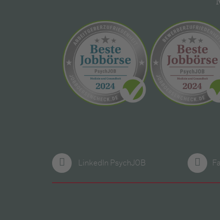
LinkedIn PsychJOB
F