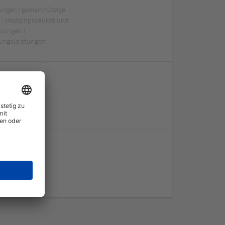
tungen | gemeinnützige
 | Medizinprodukte und
stungen |
ungsleistungen