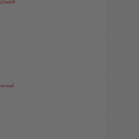
g GmbH
ent und