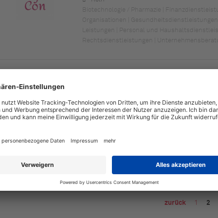
Biotechnologie / Pharmazie | Finanzdienstleis
Organisationen | Gesundheitsdienstleistungen
Leistungen | Personal und Haushaltsdienstlei
Rechtsdienstleistungen | Unternehmensberat
Brückel Unternehmensentwicklung GmbH
Münster
Unternehmensberatungsleistungen
Zieringer Consulting
Frankfurt am Main
Unternehmensberatungsleistungen
zurück
1
2