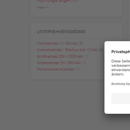
Psychologie (allgem.)
(2)
mehr »
UNTERNEHMENSGRÖSSE
Kleinbetrieb (11-50 MA)
(5)
Kleinstbetrieb / Startup (bis 10 MA)
(5)
Großbetrieb (251-1000 MA)
(1)
Mittelbetrieb (51-250 MA)
(1)
Personaldienstleister
(1)