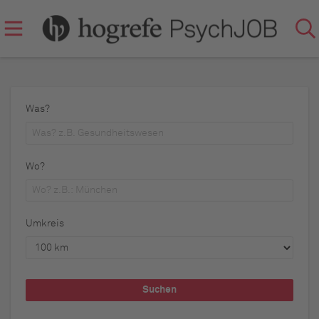
Was?
Wo?
Umkreis