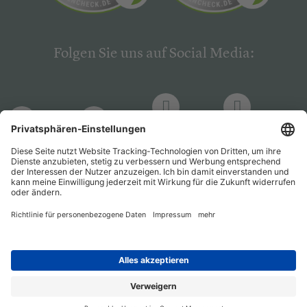
Folgen Sie uns auf Social Media:
LinkedIn
Facebook
LinkedIn
Facebook
Hogrefe
Hogrefe
PsychJOB
PsychJOB
Verlag
Verlag
Entwickelt durch
Jobiqo