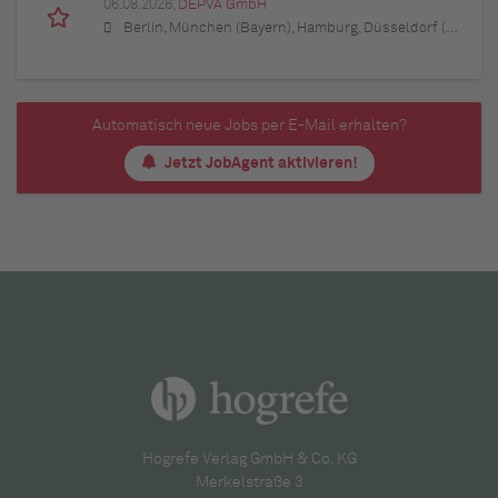
06.08.2026,
DEPVA GmbH
Berlin, München (Bayern), Hamburg, Düsseldorf (Nordrhein-Westfalen), Köln (Nordrhein-Westfalen), Essen (Nordrhein-Westfalen), Dortmund (Nordrhein-Westfalen), Stuttgart (Baden-Württemberg), Heilbronn (Baden-Württemberg), Hannover (Niedersachsen), Rostock (Mecklenburg-Vorpommern), Kiel (Schleswig-Holstein), Augsburg (Bayern), Nürnberg (Bayern), Frankfurt am Main (Hessen), Bremen, Schwerin (Mecklenburg-Vorpommern), Mainz (Rheinland-Pfalz), Saarbrücken (Saarland), Dresden (Sachsen), Magdeburg (Sachsen-Anhalt), Potsdam (Brandenburg), Erfurt (Thüringen), Würzburg (Bayern), Heilbronn (Baden-Württemberg), Leipzig (Sachsen)
Automatisch neue Jobs per E-Mail erhalten?
Jetzt JobAgent aktivieren!
Hogrefe Verlag GmbH & Co. KG
Merkelstraße 3